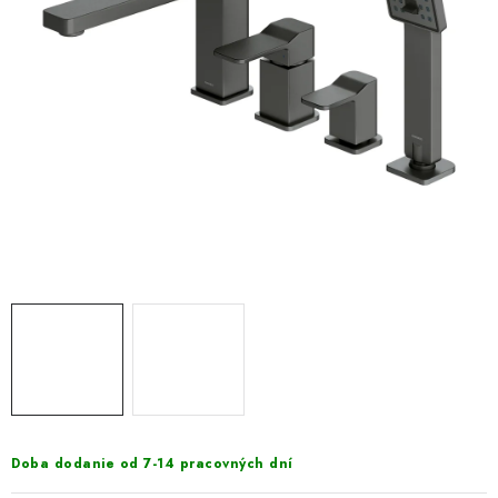
VÝPREDAJ
PRÍSLUŠENSTVO K SPRCHOVÝM KÚTOM A
NÁHRADNÉ DIELY
Doprava a Platby
Obchodné podmienky
Reklamačný poriadok
Blog
Ochrana osobných údajov GDPR
Kontakty
Predajňa Nitra
Formulár na vrátenie tovaru
Doba dodanie od 7-14 pracovných dní