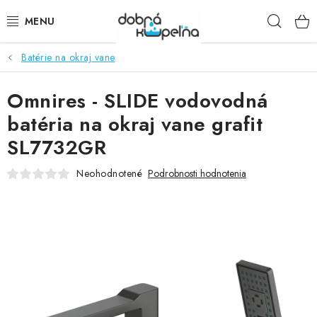
Prejsť
Hľad
na
obsah
Batérie na okraj vane
SPRCHOVÉ KÚTY
Omnires - SLIDE vodovodná
SPRCHOVÉ DVERE
batéria na okraj vane grafit
BATÉRIE
SL7732GR
VANE
Neohodnotené
Podrobnosti hodnotenia
KÚPEĽŇOVÝ NÁBYTOK
DOPLNKY
SANITA