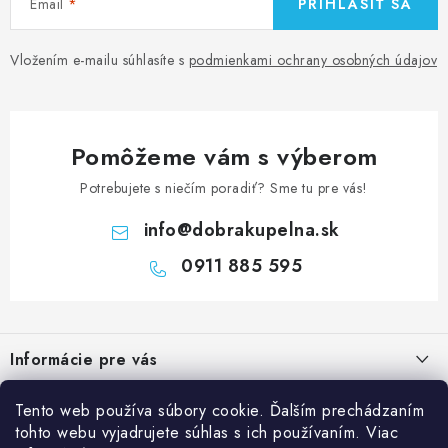
Email
PRIHLÁSIŤ SA
Vložením e-mailu súhlasíte s
podmienkami ochrany osobných údajov
Pomôžeme vám s výberom
Potrebujete s niečím poradiť? Sme tu pre vás!
info
@
dobrakupelna.sk
0911 885 595
Z
á
Informácie pre vás
p
ä
Doprava a Platby
Kategórie
Tento web používa súbory cookie. Ďalším prechádzaním
t
tohto webu vyjadrujete súhlas s ich používaním. Viac
Obchodné podmienky