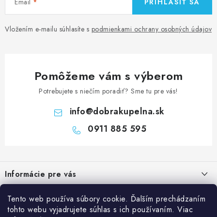
Email
PRIHLÁSIŤ SA
Vložením e-mailu súhlasíte s
podmienkami ochrany osobných údajov
Pomôžeme vám s výberom
Potrebujete s niečím poradiť? Sme tu pre vás!
info
@
dobrakupelna.sk
0911 885 595
Z
á
Informácie pre vás
p
ä
Doprava a Platby
Kategórie
Tento web používa súbory cookie. Ďalším prechádzaním
t
tohto webu vyjadrujete súhlas s ich používaním. Viac
Obchodné podmienky