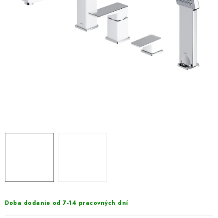
VÝPREDAJ
PRÍSLUŠENSTVO K SPRCHOVÝM KÚTOM A
NÁHRADNÉ DIELY
Doprava a Platby
Obchodné podmienky
Reklamačný poriadok
Blog
Ochrana osobných údajov GDPR
Kontakty
Predajňa Nitra
Formulár na vrátenie tovaru
Doba dodanie od 7-14 pracovných dní