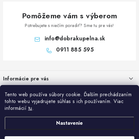
Pomôžeme vám s výberom
Potrebujete s niečím poradiť? Sme tu pre vás!
info
@
dobrakupelna.sk
0911 885 595
Z
á
Informácie pre vás
p
ä
Doprava a Platby
Kategórie
Tento web používa súbory cookie. Ďalším prechádzaním
t
tohto webu vyjadrujete súhlas s ich používaním. Viac
Obchodné podmienky
i
Sprchové dvere
informácií
tu
.
Blog
e
Reklamačný poriadok
Sprchové kúty a vaničky
Kedy rekonštruovať kúpeľňu a prečo je výmena sprchového kúta
Nastavenie
Blog
Vane
dobrý investičný krok?
Ochrana osobných údajov GDPR