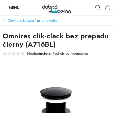
Prejsť
Hľad
na
obsah
Click-clack výpusť na umývadlo
SPRCHOVÉ KÚTY
Omnires clik-clack bez prepadu
SPRCHOVÉ DVERE
čierny (A716BL)
BATÉRIE
Neohodnotené
Podrobnosti hodnotenia
VANE
KÚPEĽŇOVÝ NÁBYTOK
DOPLNKY
SANITA