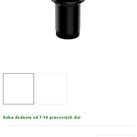
VÝPREDAJ
PRÍSLUŠENSTVO K SPRCHOVÝM KÚTOM A
NÁHRADNÉ DIELY
Doprava a Platby
Obchodné podmienky
Reklamačný poriadok
Blog
Ochrana osobných údajov GDPR
Kontakty
Predajňa Nitra
Formulár na vrátenie tovaru
Doba dodanie od 7-14 pracovných dní