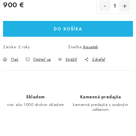
900 €
Jednotková cena:
DO KOŠÍKA
Záruka
:
2 roky
Značka:
Aquatek
Tlač
Opýtať sa
Strážiť
Zdieľať
Skladom
Kamenná predajňa
viac ako 1000 druhov skladom
kamenná predajňa s osobným
odberom