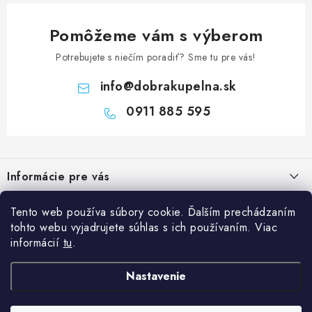
Pomôžeme vám s výberom
Potrebujete s niečím poradiť? Sme tu pre vás!
info
@
dobrakupelna.sk
0911 885 595
Z
á
Informácie pre vás
p
ä
Doprava a Platby
Kategórie
Tento web používa súbory cookie. Ďalším prechádzaním
t
tohto webu vyjadrujete súhlas s ich používaním. Viac
Obchodné podmienky
i
Sprchové dvere
informácií
tu
.
Blog
e
Reklamačný poriadok
Sprchové kúty a vaničky
Kedy rekonštruovať kúpeľňu a prečo je výmena sprchového kúta
Nastavenie
Blog
Vane
dobrý investičný krok?
Ochrana osobných údajov GDPR