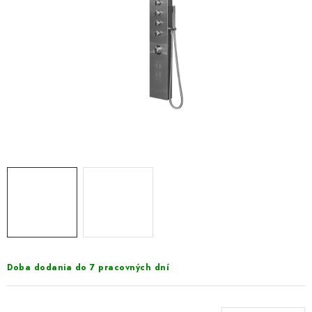
VÝPREDAJ
PRÍSLUŠENSTVO K SPRCHOVÝM KÚTOM A
NÁHRADNÉ DIELY
Doprava a Platby
Obchodné podmienky
Reklamačný poriadok
Blog
Ochrana osobných údajov GDPR
Kontakty
Predajňa Nitra
Formulár na vrátenie tovaru
Doba dodania do 7 pracovných dní