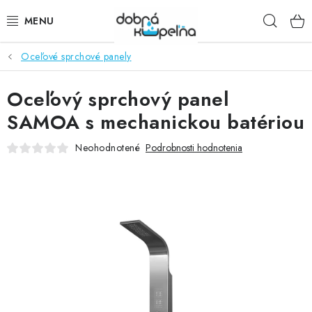
Prejsť
Hľad
na
obsah
Oceľové sprchové panely
SPRCHOVÉ KÚTY
Oceľový sprchový panel
SPRCHOVÉ DVERE
SAMOA s mechanickou batériou
BATÉRIE
Neohodnotené
Podrobnosti hodnotenia
VANE
KÚPEĽŇOVÝ NÁBYTOK
DOPLNKY
SANITA