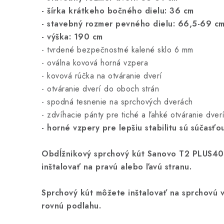
- šírka krátkeho bočného dielu: 36 cm
- stavebný rozmer pevného dielu: 66,5-69 c
- výška: 190 cm
- tvrdené bezpečnostné kalené sklo 6 mm
- oválna kovová horná vzpera
- kovová rúčka na otváranie dverí
- otváranie dverí do oboch strán
- spodná tesnenie na sprchových dverách
- zdvíhacie pánty pre tiché a ľahké otváranie dver
- horné vzpery pre lepšiu stabilitu sú súčasťo
Obdĺžnikový sprchový kút Sanovo T2 PLUS4
inštalovať na pravú alebo ľavú stranu.
Sprchový kút môžete inštalovať na sprchovú 
rovnú podlahu.