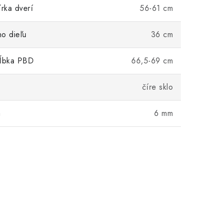
írka dverí
56-61 cm
ho dieľu
36 cm
hĺbka PBD
66,5-69 cm
číre sklo
a
6 mm