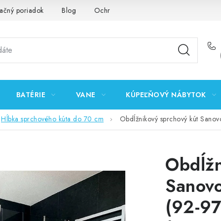
ačný poriadok
Blog
Ochrana osobných údajov GDPR
K
BATÉRIE
VANE
KÚPEĽŇOVÝ NÁBYTOK
Hĺbka sprchového kúta do 70 cm
Obdĺžnikový sprchový kút San
Obdĺžn
Sanov
(92-9