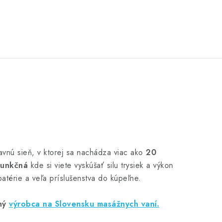
avnú sieň, v ktorej sa nachádza viac ako
20
funkčná
kde si viete vyskúšať silu trysiek a výkon
atérie a veľa príslušenstva do kúpeľne.
ný
výrobca na Slovensku masážnych vaní.