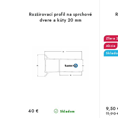
Rozširovací profil na sprchové
R
dvere a kúty 20 mm
Akcia
Sklad
9,50 
40 €
Skladom
11,90 