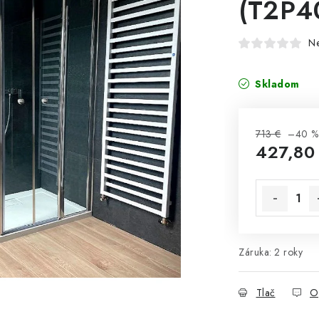
(T2P4
N
Skladom
713 €
–40 %
427,80
Jednotková 
Záruka
:
2 roky
Tlač
O