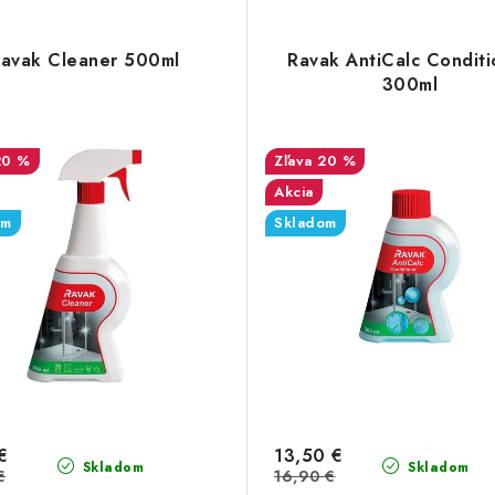
avak Cleaner 500ml
Ravak AntiCalc Conditi
300ml
20 %
20 %
Akcia
om
Skladom
€
13,50 €
Skladom
Skladom
€
16,90 €