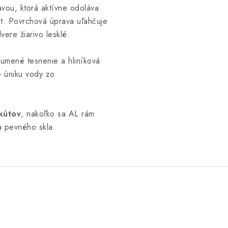
vou, ktorá aktívne odoláva
t. Povrchová úprava uľahčuje
ere žiarivo lesklé.
umené tesnenie a hliníková
e úniku vody zo
kútov
, nakoľko sa AL rám
a pevného skla.