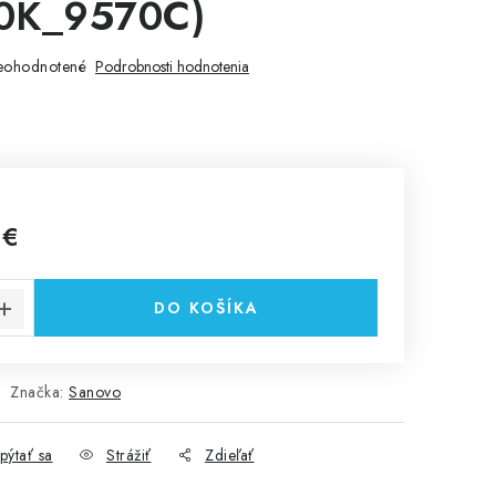
0K_9570C)
eohodnotené
Podrobnosti hodnotenia
 €
cena:
DO KOŠÍKA
Značka:
Sanovo
pýtať sa
Strážiť
Zdieľať