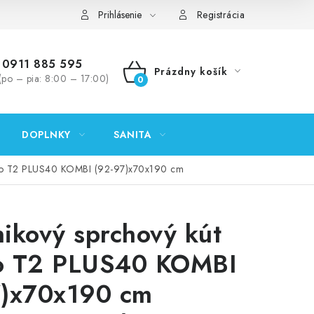
ontakty
Predajňa Nitra
Formulár na vrátenie tovaru
Prihlásenie
Registrácia
0911 885 595
Prázdny košík
(po – pia: 8:00 – 17:00)
NÁKUPNÝ
KOŠÍK
DOPLNKY
SANITA
ovo T2 PLUS40 KOMBI (92-97)x70x190 cm
ikový sprchový kút
o T2 PLUS40 KOMBI
7)x70x190 cm