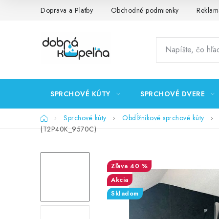
Prejsť
Doprava a Platby
Obchodné podmienky
Reklam
na
obsah
SPRCHOVÉ KÚTY
SPRCHOVÉ DVERE
Domov
Sprchové kúty
Obdĺžnikové sprchové kúty
(T2P40K_9570C)
40 %
Akcia
Skladom