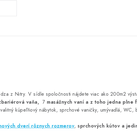
dza z Nitry. V sídle spoločnosti nájdete viac ako 200m2 výst
zbariérová vaňa,
7
masážnych vaní a z toho jedna plne 
kvalitný kúpeľňový nábytok, sprchové vaničky, umývadlá, WC, b
hových dverí rôznych rozmerov
,
sprchových kútov
a jedi