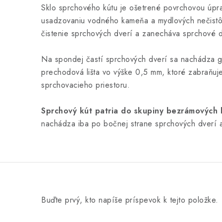
Sklo sprchového kútu je ošetrené povrchovou úpra
usadzovaniu vodného kameňa a mydlových nečistô
čistenie sprchových dverí a zanecháva sprchové dv
Na spondej častí sprchových dverí sa nachádza g
prechodová lišta vo výške 0,5 mm, ktoré zabraňuj
sprchovacieho priestoru.
Sprchový kút patria do skupiny bezrámových 
nachádza iba po bočnej strane sprchových dverí 
Buďte prvý, kto napíše príspevok k tejto položke.