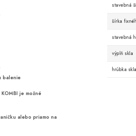
stavebná š
m
šírka fixné
stavebná 
výplň skla
hrúbka skl
í
u balenie
0 KOMBI je možné
vaničku alebo priamo na