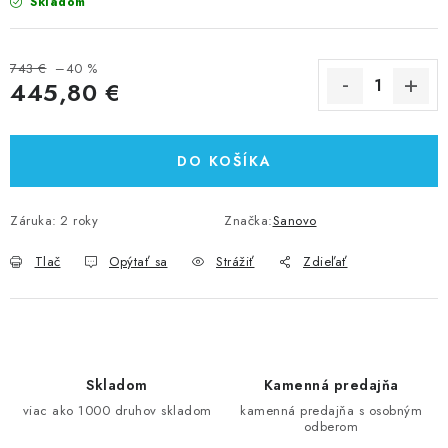
Skladom
743 €
–40 %
445,80 €
Jednotková cena:
DO KOŠÍKA
Záruka
:
2 roky
Značka:
Sanovo
Tlač
Opýtať sa
Strážiť
Zdieľať
Skladom
Kamenná predajňa
viac ako 1000 druhov skladom
kamenná predajňa s osobným
odberom