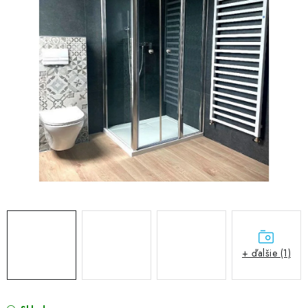
VÝPREDAJ
PRÍSLUŠENSTVO K SPRCHOVÝM KÚTOM A
NÁHRADNÉ DIELY
Doprava a Platby
Obchodné podmienky
Reklamačný poriadok
Blog
Ochrana osobných údajov GDPR
Kontakty
Predajňa Nitra
Formulár na vrátenie tovaru
+ ďalšie (1)