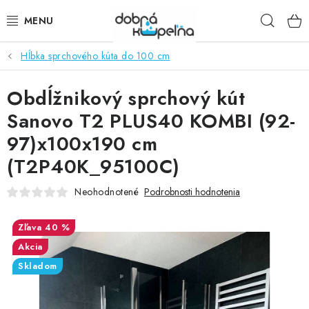
Prejsť
Hľad
na
obsah
Hĺbka sprchového kúta do 100 cm
SPRCHOVÉ KÚTY
Obdĺžnikový sprchový kút
SPRCHOVÉ DVERE
Sanovo T2 PLUS40 KOMBI (92-
BATÉRIE
97)x100x190 cm
(T2P40K_95100C)
VANE
Neohodnotené
Podrobnosti hodnotenia
KÚPEĽŇOVÝ NÁBYTOK
40 %
DOPLNKY
Akcia
Skladom
SANITA