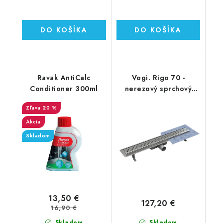
DO KOŠÍKA
DO KOŠÍKA
Ravak AntiCalc
Vogi. Rigo 70 -
Conditioner 300ml
nerezový sprchový
žľab 70 cm (RP70set)
20 %
Akcia
Skladom
13,50 €
127,20 €
16,90 €
Skladom
Skladom