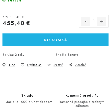
Skladom
759 €
–40 %
455,40 €
Jednotková cena:
DO KOŠÍKA
Záruka
:
2 roky
Značka:
Sanovo
Tlač
Opýtať sa
Strážiť
Zdieľať
Skladom
Kamenná predajňa
viac ako 1000 druhov skladom
kamenná predajňa s osobným
odberom