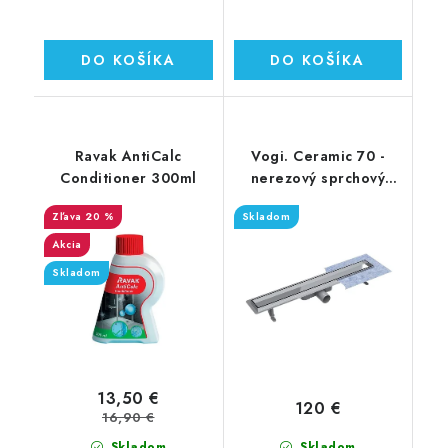
DO KOŠÍKA
DO KOŠÍKA
Ravak AntiCalc
Vogi. Ceramic 70 -
Conditioner 300ml
nerezový sprchový
žľab 70 cm (RD70set)
20 %
Skladom
Akcia
Skladom
13,50 €
120 €
16,90 €
Skladom
Skladom