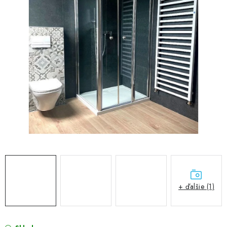
VÝPREDAJ
PRÍSLUŠENSTVO K SPRCHOVÝM KÚTOM A
NÁHRADNÉ DIELY
Doprava a Platby
Obchodné podmienky
Reklamačný poriadok
Blog
Ochrana osobných údajov GDPR
Kontakty
Predajňa Nitra
Formulár na vrátenie tovaru
+ ďalšie (1)