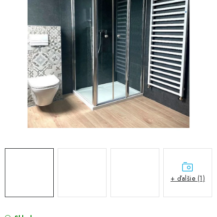
VÝPREDAJ
PRÍSLUŠENSTVO K SPRCHOVÝM KÚTOM A
NÁHRADNÉ DIELY
Doprava a Platby
Obchodné podmienky
Reklamačný poriadok
Blog
Ochrana osobných údajov GDPR
Kontakty
Predajňa Nitra
Formulár na vrátenie tovaru
+ ďalšie (1)