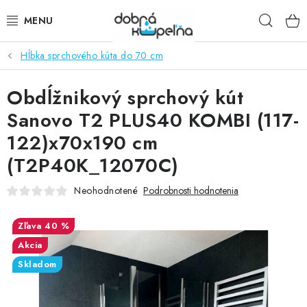
Prejsť
Hľad
na
obsah
Hĺbka sprchového kúta do 70 cm
SPRCHOVÉ KÚTY
Obdĺžnikový sprchový kút
SPRCHOVÉ DVERE
Sanovo T2 PLUS40 KOMBI (117-
BATÉRIE
122)x70x190 cm
(T2P40K_12070C)
VANE
Neohodnotené
Podrobnosti hodnotenia
KÚPEĽŇOVÝ NÁBYTOK
40 %
DOPLNKY
Akcia
Skladom
SANITA