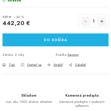
Skladom
737 €
–40 %
442,20 €
Jednotková cena:
DO KOŠÍKA
Záruka
:
2 roky
Značka:
Sanovo
Tlač
Opýtať sa
Strážiť
Zdieľať
Skladom
Kamenná predajňa
viac ako 1000 druhov skladom
kamenná predajňa s osobným
odberom