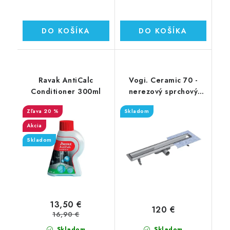
DO KOŠÍKA
DO KOŠÍKA
Ravak AntiCalc
Vogi. Ceramic 70 -
Conditioner 300ml
nerezový sprchový
žľab 70 cm (RD70set)
20 %
Skladom
Akcia
Skladom
13,50 €
120 €
16,90 €
Skladom
Skladom