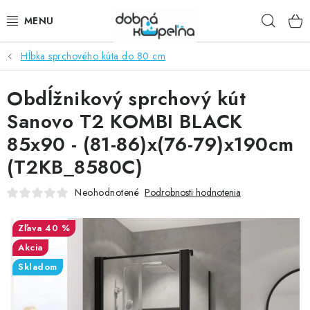
Prejsť
Hľad
na
obsah
Hĺbka sprchového kúta do 80 cm
SPRCHOVÉ KÚTY
Obdĺžnikový sprchový kút
SPRCHOVÉ DVERE
Sanovo T2 KOMBI BLACK
BATÉRIE
85x90 - (81-86)x(76-79)x190cm
(T2KB_8580C)
VANE
Neohodnotené
Podrobnosti hodnotenia
KÚPEĽŇOVÝ NÁBYTOK
40 %
DOPLNKY
Akcia
Skladom
SANITA