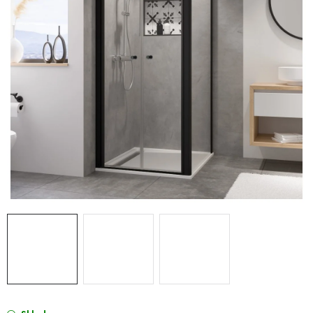
VÝPREDAJ
PRÍSLUŠENSTVO K SPRCHOVÝM KÚTOM A
NÁHRADNÉ DIELY
Doprava a Platby
Obchodné podmienky
Reklamačný poriadok
Blog
Ochrana osobných údajov GDPR
Kontakty
Predajňa Nitra
Formulár na vrátenie tovaru