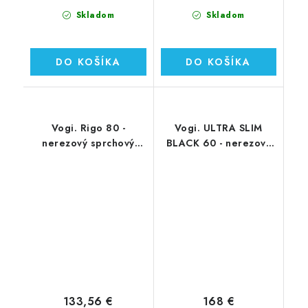
Skladom
Skladom
DO KOŠÍKA
DO KOŠÍKA
Vogi. Rigo 80 -
Vogi. ULTRA SLIM
nerezový sprchový
BLACK 60 - nerezový
žľab 80 cm (RP80set)
sprchový žľab 60 cm
(S60set.BLACK)
133,56 €
168 €