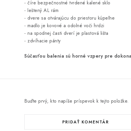
- číre bezpečnostné tvrdené kalené sklo
- leštený AL rám
- dvere sa otvárajúcu do priestoru kúpeľne
- madlo je kovové a odolné voči hrdzi
- na spodnej časti dverí je plastová lišta
- zdvíhacie pánty
Súčasťou balenia sú horné vzpery pre dokonal
Buďte prvý, kto napíše príspevok k tejto položke.
PRIDAŤ KOMENTÁR