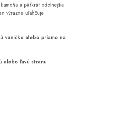
 kameňa a päťkrát odolnejšia
an výrazne uľahčuje
ú vaničku alebo priamo na
ú alebo ľavú stranu