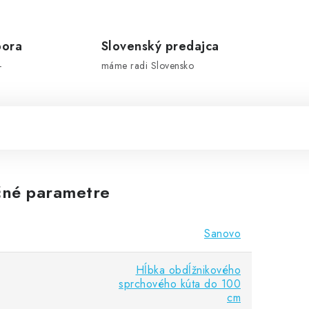
pora
Slovenský predajca
-
máme radi Slovensko
né parametre
Sanovo
Hĺbka obdĺžnikového
sprchového kúta do 100
cm