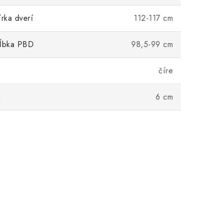
írka dverí
112-117 cm
hĺbka PBD
98,5-99 cm
číre
a
6 cm