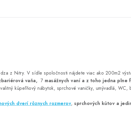
dza z Nitry. V sídle spoločnosti nájdete viac ako 200m2 výst
zbariérová vaňa,
7
masážnych vaní a z toho jedna plne 
kvalitný kúpeľňový nábytok, sprchové vaničky, umývadlá, WC, b
hových dverí rôznych rozmerov
,
sprchových kútov
a jedi