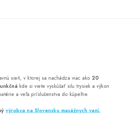
avnú sieň, v ktorej sa nachádza viac ako
20
funkčná
kde si viete vyskúšať silu trysiek a výkon
atérie a veľa príslušenstva do kúpeľne.
ný
výrobca na Slovensku masážnych vaní.