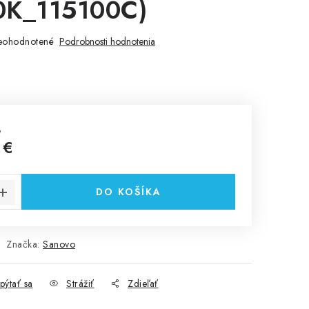
0K_115100C)
eohodnotené
Podrobnosti hodnotenia
%
 €
cena:
DO KOŠÍKA
Značka:
Sanovo
pýtať sa
Strážiť
Zdieľať