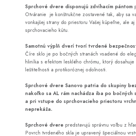
Sprchové dvere disponujú zdvíhacím pántom
p
Otváranie je konštrukčne zostavené tak, aby sa var
vonkajšej strany do priestoru Vašej kúpeľne, ale aj
sprchovacieho kútu.
Samotnú výplň dverí tvorí tvrdené bezpečnos
Číre sklo je po bočných stranách vsadené do el
hliníka s efektom lesklého chrómu, ktorý dosahuje 
leštiteľnosti a protikoróznej odolnosti.
Sprchové dvere Sanovo patria do skupiny bez
nakoľko sa AL rám nachádza iba po bočných s
a pri vstupe do sprchovacieho priestoru vrchn
neprekáža.
Sprchové dvere
predstavujú správnu voľbu z hľa
Povrch tvrdeného skla je upravený špeciálnou vrst