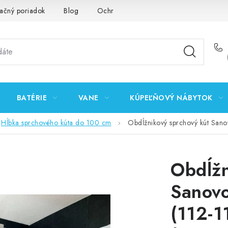
ačný poriadok
Blog
Ochrana osobných údajov GDPR
K
BATÉRIE
VANE
KÚPEĽŇOVÝ NÁBYTOK
Hĺbka sprchového kúta do 100 cm
Obdĺžnikový sprchový kút Sa
Obdĺžn
Sanov
(112-