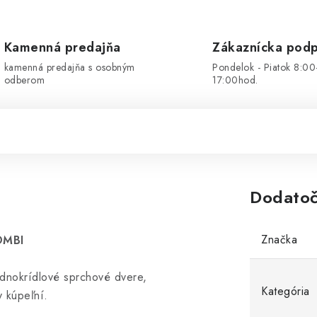
Kamenná predajňa
Zákaznícka pod
kamenná predajňa s osobným
Pondelok - Piatok 8:00
odberom
17:00hod.
Dodatoč
Značka
OMBI
ednokrídlové sprchové dvere,
Kategória
y kúpeľní.