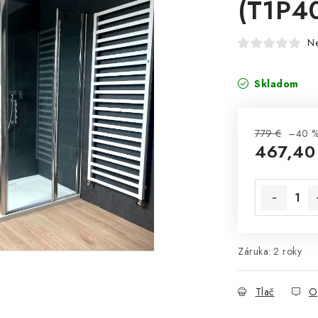
(T1P4
N
Skladom
779 €
–40 
467,40
Jednotková 
Záruka
:
2 roky
Tlač
O