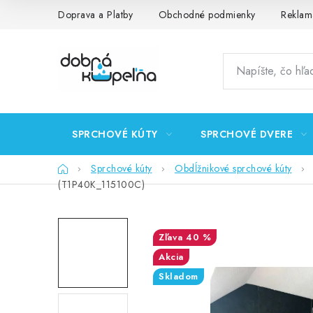
Prejsť
Doprava a Platby
Obchodné podmienky
Reklam
na
obsah
SPRCHOVÉ KÚTY
SPRCHOVÉ DVERE
Domov
Sprchové kúty
Obdĺžnikové sprchové kúty
(T1P40K_115100C)
40 %
Akcia
Skladom