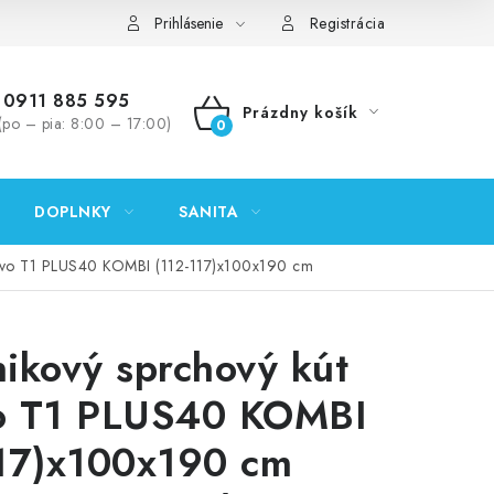
ontakty
Predajňa Nitra
Formulár na vrátenie tovaru
Prihlásenie
Registrácia
0911 885 595
Prázdny košík
(po – pia: 8:00 – 17:00)
NÁKUPNÝ
KOŠÍK
DOPLNKY
SANITA
novo T1 PLUS40 KOMBI (112-117)x100x190 cm
ikový sprchový kút
o T1 PLUS40 KOMBI
117)x100x190 cm