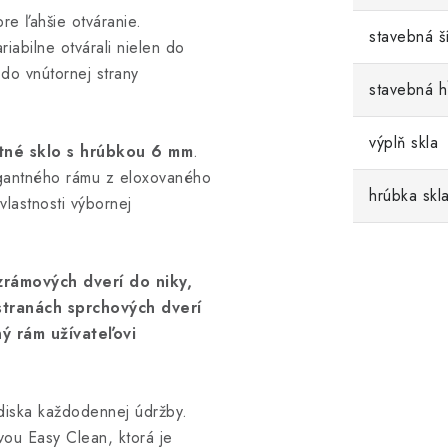
re ľahšie otváranie.
stavebná š
iabilne otvárali nielen do
 do vnútornej strany
stavebná 
výplň skla
tné sklo s hrúbkou 6 mm
.
egantného rámu z eloxovaného
hrúbka skl
vlastnosti výbornej
rámových dverí do niky,
tranách sprchových dverí
ý rám užívateľovi
diska každodennej údržby.
vou Easy Clean, ktorá je