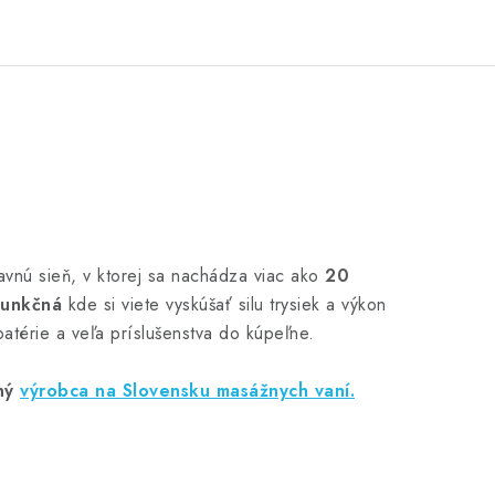
avnú sieň, v ktorej sa nachádza viac ako
20
funkčná
kde si viete vyskúšať silu trysiek a výkon
atérie a veľa príslušenstva do kúpeľne.
ný
výrobca na Slovensku masážnych vaní.