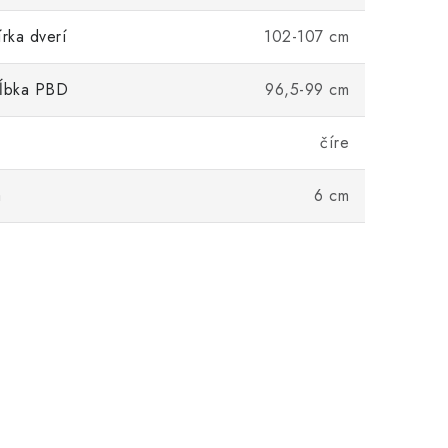
írka dverí
102-107 cm
hĺbka PBD
96,5-99 cm
číre
a
6 cm