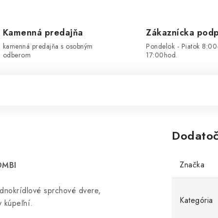
Kamenná predajňa
Zákaznícka pod
kamenná predajňa s osobným
Pondelok - Piatok 8:00
odberom
17:00hod.
Dodatoč
Značka
OMBI
ednokrídlové sprchové dvere,
Kategória
y kúpeľní.