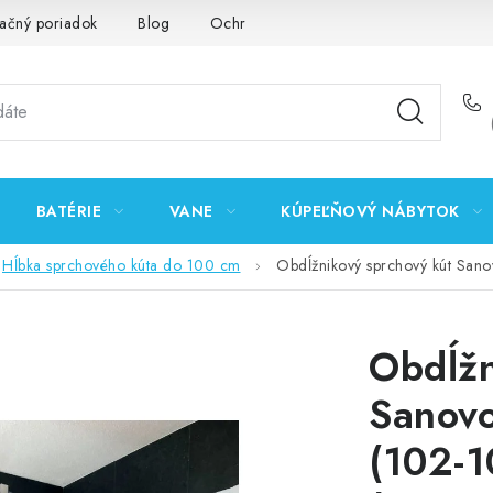
ačný poriadok
Blog
Ochrana osobných údajov GDPR
K
BATÉRIE
VANE
KÚPEĽŇOVÝ NÁBYTOK
Hĺbka sprchového kúta do 100 cm
Obdĺžnikový sprchový kút Sa
Obdĺžn
Sanov
(102-