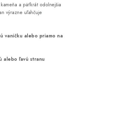
 kameňa a päťkrát odolnejšia
an výrazne uľahčuje
ú vaničku alebo priamo na
ú alebo ľavú stranu