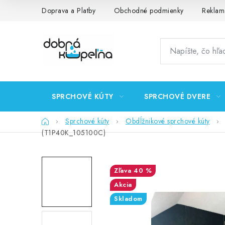
Prejsť
Doprava a Platby
Obchodné podmienky
Reklam
na
obsah
SPRCHOVÉ KÚTY
SPRCHOVÉ DVERE
Domov
Sprchové kúty
Obdĺžnikové sprchové kúty
(T1P40K_105100C)
40 %
Akcia
Skladom