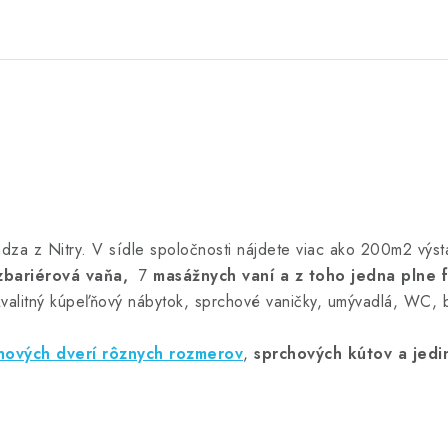
dza z Nitry. V sídle spoločnosti nájdete viac ako 200m2 výst
zbariérová vaňa,
7
masážnych vaní a z toho jedna plne 
kvalitný kúpeľňový nábytok, sprchové vaničky, umývadlá, WC, b
hových dverí rôznych rozmerov
,
sprchových kútov
a jedi