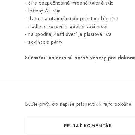
- číre bezpečnostné tvrdené kalené sklo
- leštený AL rám
- dvere sa otvárajúcu do priestoru kúpeľne
- madlo je kovové a odolné voči hrdzi
- na spodnej časti dverí je plastová lišta
- zdvíhacie pánty
Súčasťou balenia sú horné vzpery pre dokonal
Buďte prvý, kto napíše príspevok k tejto položke.
PRIDAŤ KOMENTÁR