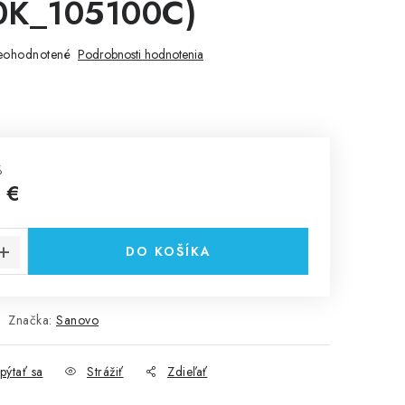
0K_105100C)
eohodnotené
Podrobnosti hodnotenia
%
 €
cena:
DO KOŠÍKA
Značka:
Sanovo
pýtať sa
Strážiť
Zdieľať