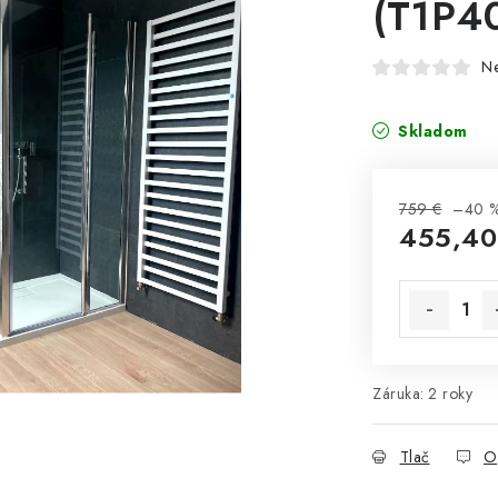
(T1P4
N
Skladom
759 €
–40 
455,40
Jednotková 
Záruka
:
2 roky
Tlač
O