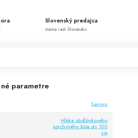
pora
Slovenský predajca
-
máme radi Slovensko
né parametre
Sanovo
Hĺbka obdĺžnikového
sprchového kúta do 100
cm