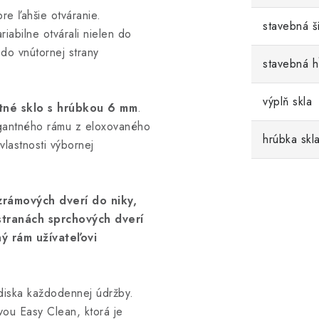
re ľahšie otváranie.
stavebná š
iabilne otvárali nielen do
 do vnútornej strany
stavebná 
výplň skla
tné sklo s hrúbkou 6 mm
.
egantného rámu z eloxovaného
hrúbka skl
vlastnosti výbornej
rámových dverí do niky,
tranách sprchových dverí
ý rám užívateľovi
diska každodennej údržby.
vou Easy Clean, ktorá je