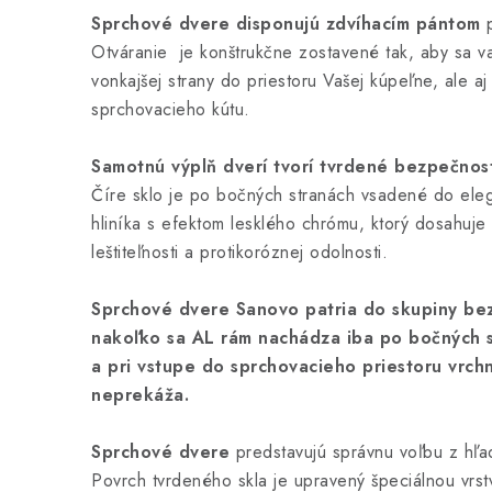
Sprchové dvere disponujú zdvíhacím pántom
p
Otváranie je konštrukčne zostavené tak, aby sa var
vonkajšej strany do priestoru Vašej kúpeľne, ale aj
sprchovacieho kútu.
Samotnú výplň dverí tvorí tvrdené bezpečnos
Číre sklo je po bočných stranách vsadené do el
hliníka s efektom lesklého chrómu, ktorý dosahuje 
leštiteľnosti a protikoróznej odolnosti.
Sprchové dvere Sanovo patria do skupiny bez
nakoľko sa AL rám nachádza iba po bočných s
a pri vstupe do sprchovacieho priestoru vrchn
neprekáža.
Sprchové dvere
predstavujú správnu voľbu z hľa
Povrch tvrdeného skla je upravený špeciálnou vrst