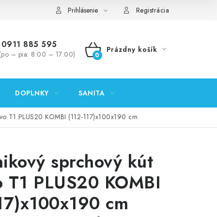
ontakty
Predajňa Nitra
Formulár na vrátenie tovaru
Prihlásenie
Registrácia
0911 885 595
Prázdny košík
(po – pia: 8:00 – 17:00)
NÁKUPNÝ
KOŠÍK
DOPLNKY
SANITA
novo T1 PLUS20 KOMBI (112-117)x100x190 cm
ikový sprchový kút
o T1 PLUS20 KOMBI
117)x100x190 cm