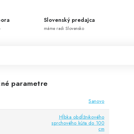
pora
Slovenský predajca
-
máme radi Slovensko
né parametre
Sanovo
Hĺbka obdĺžnikového
sprchového kúta do 100
cm