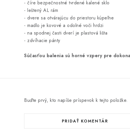
- číre bezpečnostné tvrdené kalené sklo
- leštený AL rám
- dvere sa otvárajúcu do priestoru kúpeľne
- madlo je kovové a odolné voči hrdzi
- na spodnej časti dverí je plastová lišta
- zdvíhacie pánty
Súčasťou balenia sú horné vzpery pre dokonal
Buďte prvý, kto napíše príspevok k tejto položke.
PRIDAŤ KOMENTÁR