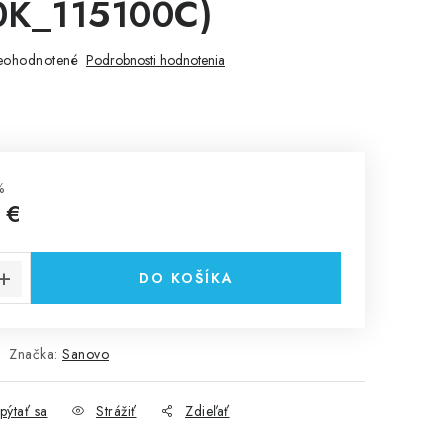
0K_115100C)
eohodnotené
Podrobnosti hodnotenia
%
 €
cena:
DO KOŠÍKA
Značka:
Sanovo
pýtať sa
Strážiť
Zdieľať