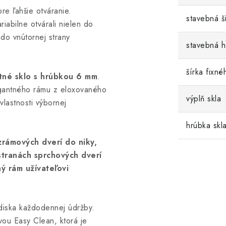
re ľahšie otváranie.
stavebná š
iabilne otvárali nielen do
 do vnútornej strany
stavebná 
šírka fixné
tné sklo s hrúbkou 6 mm
.
egantného rámu z eloxovaného
výplň skla
vlastnosti výbornej
hrúbka skl
rámových dverí do niky,
tranách sprchových dverí
ý rám užívateľovi
diska každodennej údržby.
vou Easy Clean, ktorá je