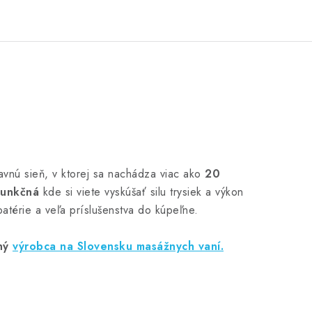
avnú sieň, v ktorej sa nachádza viac ako
20
funkčná
kde si viete vyskúšať silu trysiek a výkon
atérie a veľa príslušenstva do kúpeľne.
ný
výrobca na Slovensku masážnych vaní.