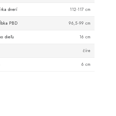
írka dverí
112-117 cm
hĺbka PBD
96,5-99 cm
ho dieľu
16 cm
číre
a
6 cm