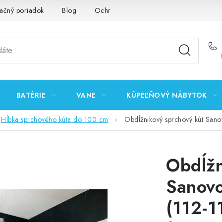
ačný poriadok
Blog
Ochrana osobných údajov GDPR
K
BATÉRIE
VANE
KÚPEĽŇOVÝ NÁBYTOK
Hĺbka sprchového kúta do 100 cm
Obdĺžnikový sprchový kút Sa
Obdĺžn
Sanov
(112-