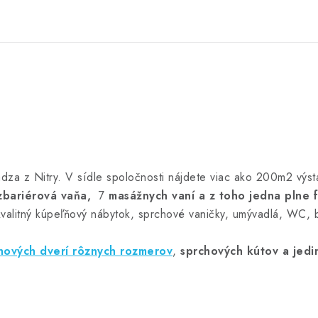
dza z Nitry. V sídle spoločnosti nájdete viac ako 200m2 výst
zbariérová vaňa,
7
masážnych vaní a z toho jedna plne 
kvalitný kúpeľňový nábytok, sprchové vaničky, umývadlá, WC, b
hových dverí rôznych rozmerov
,
sprchových kútov
a jedi