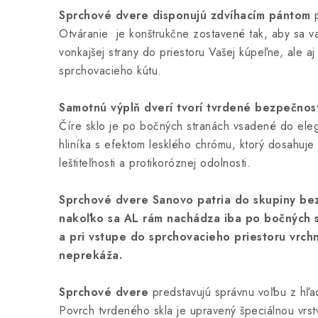
Sprchové dvere disponujú zdvíhacím pántom
p
Otváranie je konštrukčne zostavené tak, aby sa var
vonkajšej strany do priestoru Vašej kúpeľne, ale aj
sprchovacieho kútu.
Samotnú výplň dverí tvorí tvrdené bezpečnos
Číre sklo je po bočných stranách vsadené do el
hliníka s efektom lesklého chrómu, ktorý dosahuje 
leštiteľnosti a protikoróznej odolnosti.
Sprchové dvere Sanovo patria do skupiny bez
nakoľko sa AL rám nachádza iba po bočných s
a pri vstupe do sprchovacieho priestoru vrchn
neprekáža.
Sprchové dvere
predstavujú správnu voľbu z hľa
Povrch tvrdeného skla je upravený špeciálnou vrst