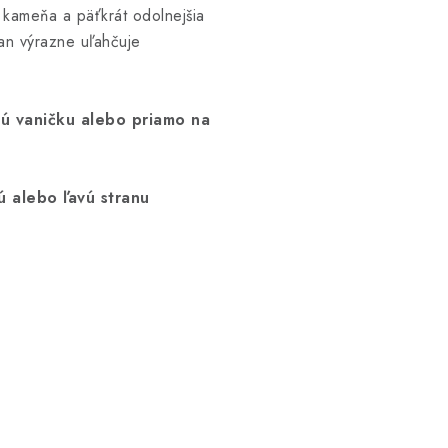
 kameňa a päťkrát odolnejšia
an výrazne uľahčuje
ú vaničku alebo priamo na
ú alebo ľavú stranu