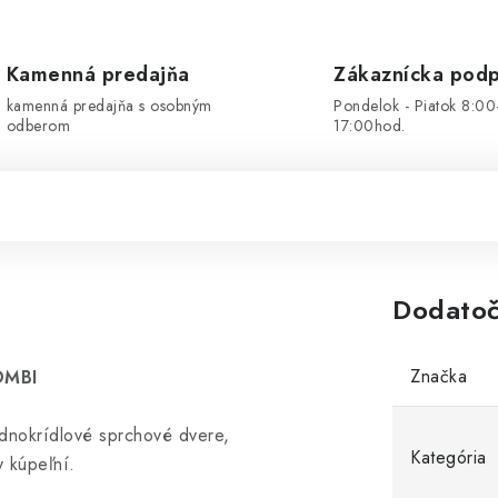
Kamenná predajňa
Zákaznícka pod
kamenná predajňa s osobným
Pondelok - Piatok 8:00
odberom
17:00hod.
Dodatoč
Značka
OMBI
ednokrídlové sprchové dvere,
Kategória
y kúpeľní.