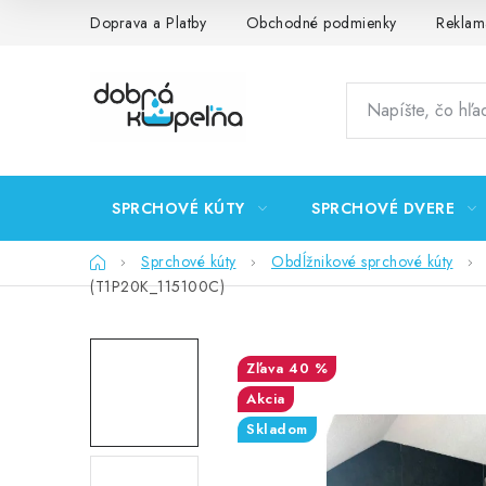
Prejsť
Doprava a Platby
Obchodné podmienky
Reklam
na
obsah
SPRCHOVÉ KÚTY
SPRCHOVÉ DVERE
Domov
Sprchové kúty
Obdĺžnikové sprchové kúty
(T1P20K_115100C)
40 %
Akcia
Skladom