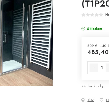
(T1P2
N
Skladom
809 €
–40 
485,40
Jednotková 
Záruka
:
2 roky
Tlač
O