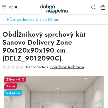
Prejsť
Hľad
na
obsah
Hĺbka sprchového kúta do 90 cm
SPRCHOVÉ KÚTY
Obdĺžnikový sprchový kút
SPRCHOVÉ DVERE
Sanovo Delivery Zone -
BATÉRIE
90x120x90x190 cm
(DELZ_9012090C)
VANE
Neohodnotené
Podrobnosti hodnotenia
KÚPEĽŇOVÝ NÁBYTOK
40 %
DOPLNKY
Akcia
Skladom
SANITA