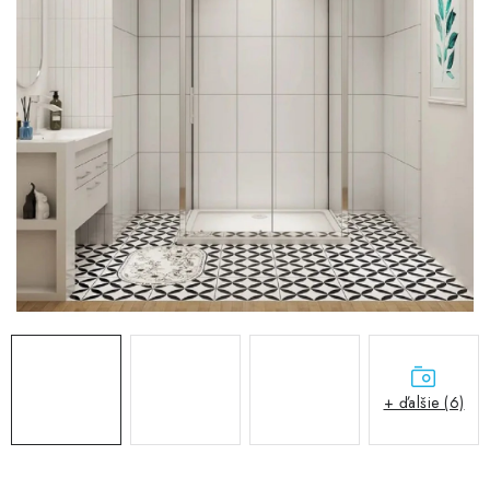
VÝPREDAJ
PRÍSLUŠENSTVO K SPRCHOVÝM KÚTOM A
NÁHRADNÉ DIELY
Doprava a Platby
Obchodné podmienky
Reklamačný poriadok
Blog
Ochrana osobných údajov GDPR
Kontakty
Predajňa Nitra
Formulár na vrátenie tovaru
+ ďalšie (6)