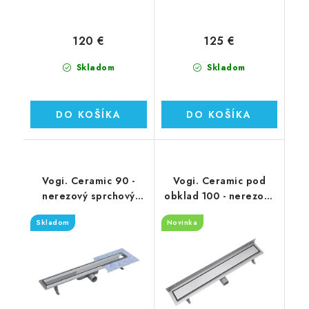
120 €
125 €
Skladom
Skladom
DO KOŠÍKA
DO KOŠÍKA
Vogi. Ceramic 90 -
Vogi. Ceramic pod
nerezový sprchový
obklad 100 - nerezový
žľab 90 cm (RD90set)
sprchový žľab 100 cm
Skladom
Novinka
(RD100set.W)