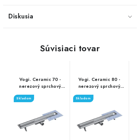
Diskusia
Súvisiaci tovar
Vogi. Ceramic 70 -
Vogi. Ceramic 80 -
nerezový sprchový
nerezový sprchový
žľab 70 cm (RD70set)
žľab 80 cm (RD80set)
Skladom
Skladom