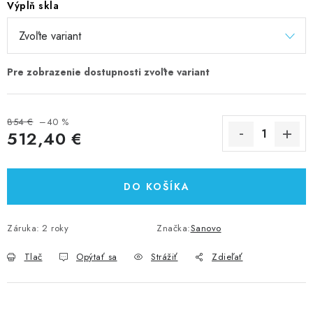
Výplň skla
854 €
–40 %
512,40 €
Jednotková cena:
DO KOŠÍKA
Záruka
:
2 roky
Značka:
Sanovo
Tlač
Opýtať sa
Strážiť
Zdieľať