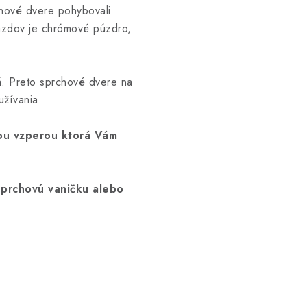
chové dvere pohybovali
azdov je chrómové púzdro,
á. Preto sprchové dvere na
užívania.
ou vzperou ktorá Vám
sprchovú vaničku alebo