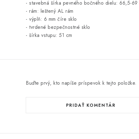
- stavebná šírka pevného bočného dielu: 66,5-69
- rám: leštený AL rám
- výplň: 6 mm číre sklo
- tvrdené bezpečnostné sklo
- šírka vstupu: 51 cm
Buďte prvý, kto napíše príspevok k tejto položke.
PRIDAŤ KOMENTÁR