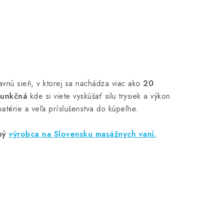
avnú sieň, v ktorej sa nachádza viac ako
20
funkčná
kde si viete vyskúšať silu trysiek a výkon
atérie a veľa príslušenstva do kúpeľne.
ný
výrobca na Slovensku masážnych vaní.