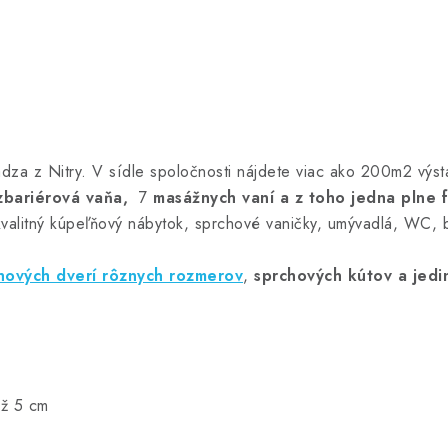
dza z Nitry. V sídle spoločnosti nájdete viac ako 200m2 výst
zbariérová vaňa,
7
masážnych vaní a z toho jedna plne 
kvalitný kúpeľňový nábytok, sprchové vaničky, umývadlá, WC, b
hových dverí rôznych rozmerov
,
sprchových kútov
a jedi
až 5 cm