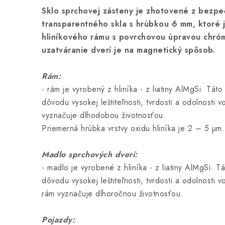
Sklo sprchovej zásteny je zhotovené z bezp
transparentného skla s hrúbkou 6 mm, ktoré 
hliníkového rámu s povrchovou úpravou chróm
uzatváranie dverí je na magnetický spôsob.
Rám:
- rám je vyrobený z hliníka - z liatiny AlMgSi. Táto
dôvodu vysokej leštiteľnosti, tvrdosti a odolnosti v
vyznačuje dlhodobou životnosťou.
Priemerná hrúbka vrstvy oxidu hliníka je 2 – 5 µm.
Madlo sprchových dverí:
- madlo je vyrobené z hliníka - z liatiny AlMgSi. Tá
dôvodu vysokej leštiteľnosti, tvrdosti a odolnosti v
rám vyznačuje dlhoročnou životnosťou.
Pojazdy: