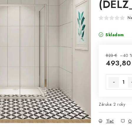
(DELZ
N
Skladom
823 €
–40 
493,80
Jednotková 
Záruka
:
2 roky
Tlač
O