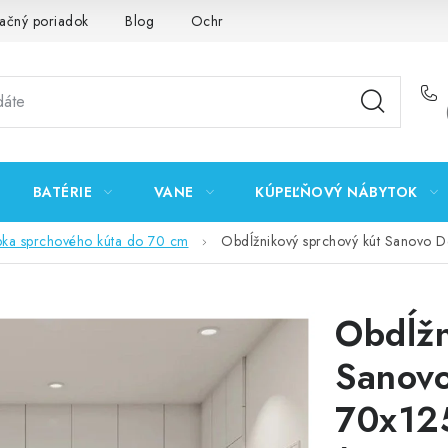
ačný poriadok
Blog
Ochrana osobných údajov GDPR
K
BATÉRIE
VANE
KÚPEĽŇOVÝ NÁBYTOK
bka sprchového kúta do 70 cm
Obdĺžnikový sprchový kút Sanovo 
Obdĺžn
Sanovo
70x12