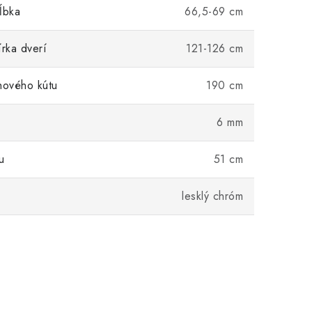
ĺbka
66,5-69 cm
írka dverí
121-126 cm
hového kútu
190 cm
6 mm
u
51 cm
lesklý chróm