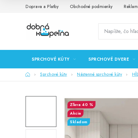
Prejsť
Doprava a Platby
Obchodné podmienky
Reklam
na
obsah
SPRCHOVÉ KÚTY
SPRCHOVÉ DVERE
Domov
Sprchové kúty
Nástenné sprchové kúty
Hĺ
40 %
Akcia
Skladom