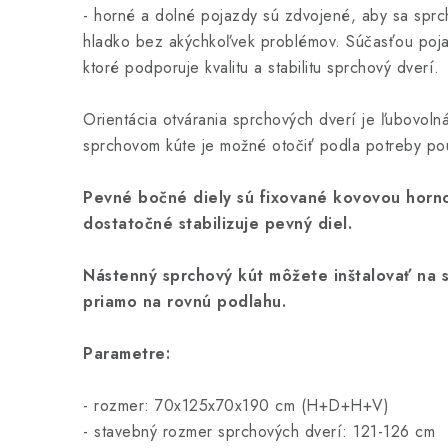
- horné a dolné pojazdy sú zdvojené, aby sa spr
hladko bez akýchkoľvek problémov. Súčasťou poj
ktoré podporuje kvalitu a stabilitu sprchový dverí.
Orientácia otvárania sprchových dverí je ľubovoln
sprchovom kúte je možné otočiť podla potreby po
Pevné bočné diely sú fixované kovovou horn
dostatočné stabilizuje pevný diel.
Nástenný sprchový kút môžete inštalovať na 
priamo na rovnú podlahu.
Parametre:
- rozmer: 70x125x70x190 cm (H+D+H+V)
- stavebný rozmer sprchových dverí: 121-126 cm