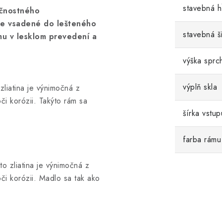
stavebná h
ečnostného
je vsadené do lešteného
stavebná š
u v lesklom prevedení a
výška sprc
výplň skla
 zliatina je výnimočná z
oči korózii. Takýto rám sa
šírka vstup
farba rámu
to zliatina je výnimočná z
oči korózii. Madlo sa tak ako