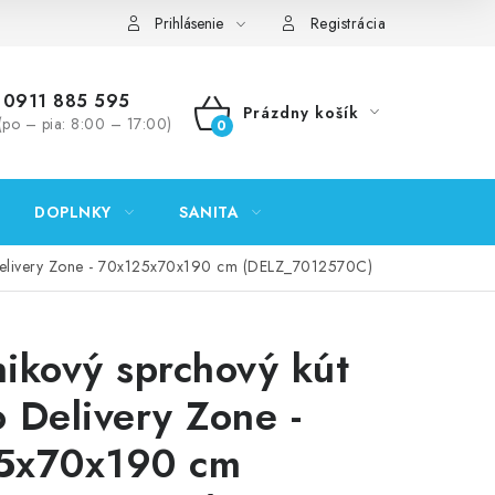
ontakty
Predajňa Nitra
Formulár na vrátenie tovaru
Prihlásenie
Registrácia
0911 885 595
Prázdny košík
(po – pia: 8:00 – 17:00)
NÁKUPNÝ
KOŠÍK
DOPLNKY
SANITA
Delivery Zone - 70x125x70x190 cm (DELZ_7012570C)
ikový sprchový kút
 Delivery Zone -
5x70x190 cm