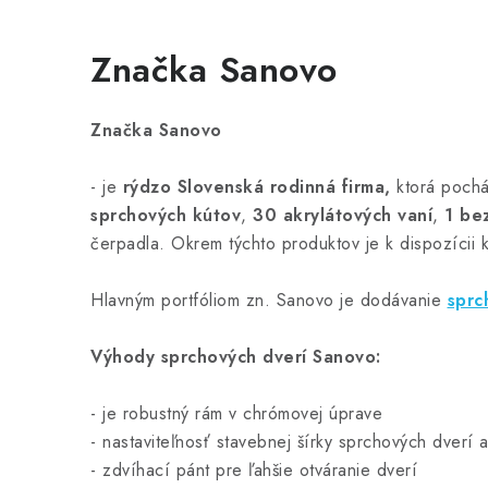
Značka Sanovo
Značka Sanovo
- je
rýdzo Slovenská rodinná firma,
ktorá pochá
sprchových kútov
,
30 akrylátových vaní
,
1 be
čerpadla. Okrem týchto produktov je k dispozícii 
Hlavným portfóliom zn. Sanovo je dodávanie
sprc
Výhody sprchových dverí Sanovo:
- je
robustný rám v chrómovej úprave
- nastaviteľnosť stavebnej šírky sprchových dverí 
- zdvíhací pánt pre ľahšie otváranie dverí