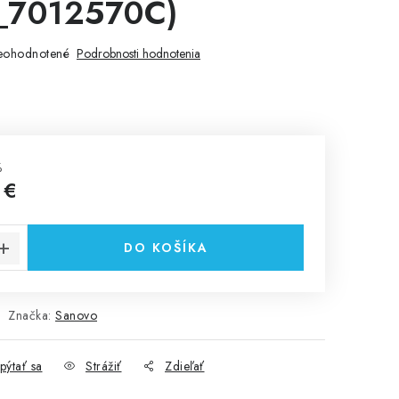
_7012570C)
eohodnotené
Podrobnosti hodnotenia
%
 €
cena:
DO KOŠÍKA
Značka:
Sanovo
pýtať sa
Strážiť
Zdieľať