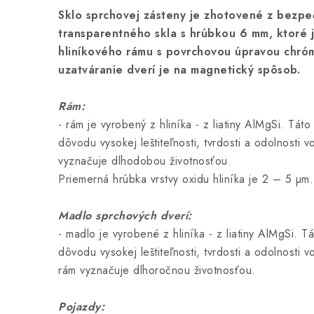
Sklo sprchovej zásteny je zhotovené z bezp
transparentného skla s hrúbkou 6 mm, ktoré 
hliníkového rámu s povrchovou úpravou chróm
uzatváranie dverí je na magnetický spôsob.
Rám:
- rám je vyrobený z hliníka - z liatiny AlMgSi. Táto
dôvodu vysokej leštiteľnosti, tvrdosti a odolnosti v
vyznačuje dlhodobou životnosťou.
Priemerná hrúbka vrstvy oxidu hliníka je 2 – 5 µm.
Madlo sprchových dverí:
- madlo je vyrobené z hliníka - z liatiny AlMgSi. Tá
dôvodu vysokej leštiteľnosti, tvrdosti a odolnosti v
rám vyznačuje dlhoročnou životnosťou.
Pojazdy: