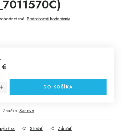
_7011570C)
eohodnotené
Podrobnosti hodnotenia
%
 €
cena:
DO KOŠÍKA
Značka:
Sanovo
pýtať sa
Strážiť
Zdieľať