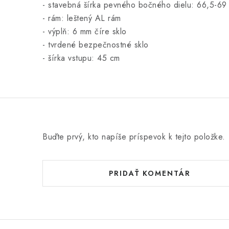
- stavebná šírka pevného bočného dielu: 66,5-69
- rám: leštený AL rám
- výplň: 6 mm číre sklo
- tvrdené bezpečnostné sklo
- šírka vstupu: 45 cm
Buďte prvý, kto napíše príspevok k tejto položke.
PRIDAŤ KOMENTÁR