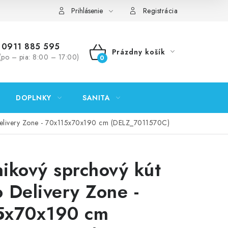
ontakty
Predajňa Nitra
Formulár na vrátenie tovaru
Prihlásenie
Registrácia
0911 885 595
Prázdny košík
(po – pia: 8:00 – 17:00)
NÁKUPNÝ
KOŠÍK
DOPLNKY
SANITA
Delivery Zone - 70x115x70x190 cm (DELZ_7011570C)
ikový sprchový kút
 Delivery Zone -
5x70x190 cm