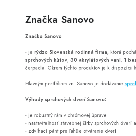
Značka Sanovo
Značka Sanovo
- je
rýdzo Slovenská rodinná firma,
ktorá pochá
sprchových kútov
,
30 akrylátových vaní
,
1 be
čerpadla. Okrem týchto produktov je k dispozícii 
Hlavným portfóliom zn. Sanovo je dodávanie
sprc
Výhody sprchových dverí Sanovo:
- je
robustný rám v chrómovej úprave
- nastaviteľnosť stavebnej šírky sprchových dverí 
- zdvíhací pánt pre ľahšie otváranie dverí