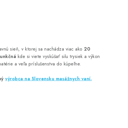
avnú sieň, v ktorej sa nachádza viac ako
20
funkčná
kde si viete vyskúšať silu trysiek a výkon
atérie a veľa príslušenstva do kúpeľne.
ný
výrobca na Slovensku masážnych vaní.