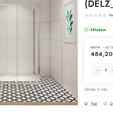
(DELZ
N
Skladom
807 €
–40 
484,20
Jednotková 
Záruka
:
2 roky
Tlač
O