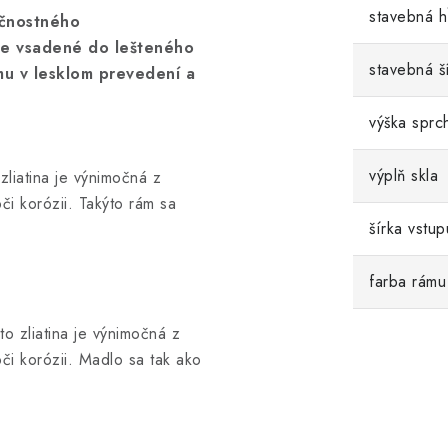
stavebná h
ečnostného
je vsadené do lešteného
stavebná š
u v lesklom prevedení a
výška sprc
výplň skla
 zliatina je výnimočná z
oči korózii. Takýto rám sa
šírka vstup
farba rámu
to zliatina je výnimočná z
oči korózii. Madlo sa tak ako