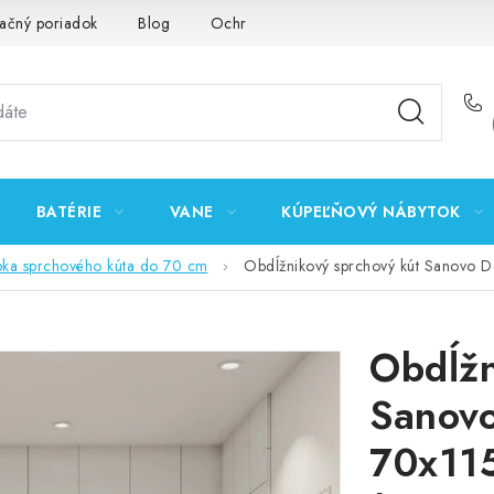
ačný poriadok
Blog
Ochrana osobných údajov GDPR
K
BATÉRIE
VANE
KÚPEĽŇOVÝ NÁBYTOK
bka sprchového kúta do 70 cm
Obdĺžnikový sprchový kút Sanovo 
Obdĺžn
Sanovo
70x11