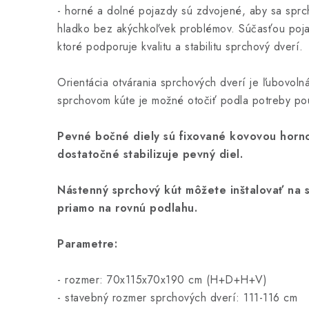
- horné a dolné pojazdy sú zdvojené, aby sa spr
hladko bez akýchkoľvek problémov. Súčasťou poj
ktoré podporuje kvalitu a stabilitu sprchový dverí.
Orientácia otvárania sprchových dverí je ľubovoln
sprchovom kúte je možné otočiť podla potreby po
Pevné bočné diely sú fixované kovovou horn
dostatočné stabilizuje pevný diel.
Nástenný sprchový kút môžete inštalovať na 
priamo na rovnú podlahu.
Parametre:
- rozmer: 70x115x70x190 cm (H+D+H+V)
- stavebný rozmer sprchových dverí: 111-116 cm