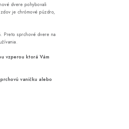
chové dvere pohybovali
azdov je chrómové púzdro,
á. Preto sprchové dvere na
užívania.
ou vzperou ktorá Vám
sprchovú vaničku alebo