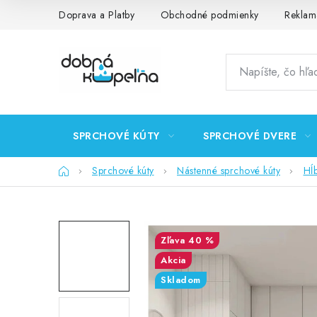
Prejsť
Doprava a Platby
Obchodné podmienky
Reklam
na
obsah
SPRCHOVÉ KÚTY
SPRCHOVÉ DVERE
Domov
Sprchové kúty
Nástenné sprchové kúty
Hĺ
40 %
Akcia
Skladom