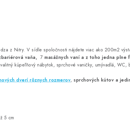
dza z Nitry. V sídle spoločnosti nájdete viac ako 200m2 výst
zbariérová vaňa,
7
masážnych vaní a z toho jedna plne 
kvalitný kúpeľňový nábytok, sprchové vaničky, umývadlá, WC, b
hových dverí rôznych rozmerov
,
sprchových kútov
a jedi
až 5 cm