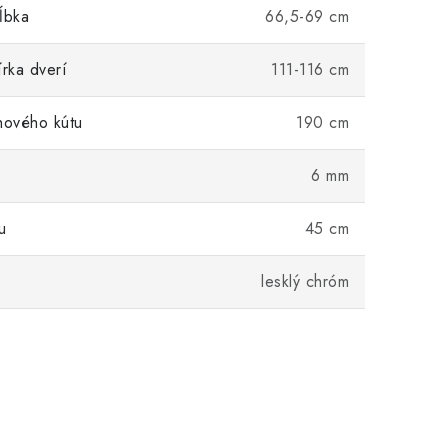
ĺbka
66,5-69 cm
írka dverí
111-116 cm
hového kútu
190 cm
6 mm
u
45 cm
lesklý chróm