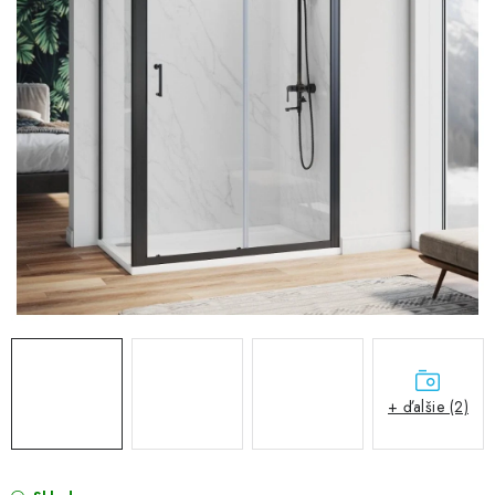
VÝPREDAJ
PRÍSLUŠENSTVO K SPRCHOVÝM KÚTOM A
NÁHRADNÉ DIELY
Doprava a Platby
Obchodné podmienky
Reklamačný poriadok
Blog
Ochrana osobných údajov GDPR
Kontakty
Predajňa Nitra
Formulár na vrátenie tovaru
+ ďalšie (2)