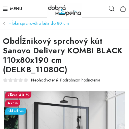
Prejsť
Hľad
na
obsah
Hĺbka sprchového kúta do 80 cm
SPRCHOVÉ KÚTY
Obdĺžnikový sprchový kút
SPRCHOVÉ DVERE
Sanovo Delivery KOMBI BLACK
BATÉRIE
110x80x190 cm
(DELKB_11080C)
VANE
Neohodnotené
Podrobnosti hodnotenia
KÚPEĽŇOVÝ NÁBYTOK
40 %
DOPLNKY
Akcia
Skladom
SANITA