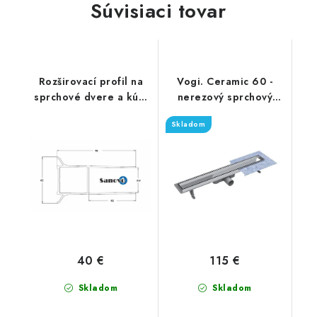
Súvisiaci tovar
Rozširovací profil na
Vogi. Ceramic 60 -
sprchové dvere a kúty
nerezový sprchový
20 mm
žľab 60 cm (RD60set)
Skladom
40 €
115 €
Skladom
Skladom