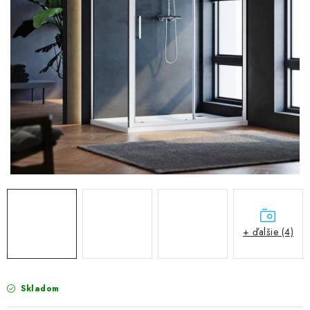
VÝPREDAJ
PRÍSLUŠENSTVO K SPRCHOVÝM KÚTOM A
NÁHRADNÉ DIELY
Doprava a Platby
Obchodné podmienky
Reklamačný poriadok
Blog
Ochrana osobných údajov GDPR
Kontakty
Predajňa Nitra
Formulár na vrátenie tovaru
+ ďalšie (4)
Skladom