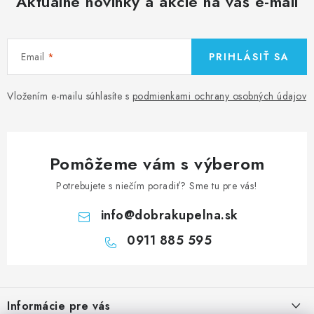
Aktuálne novinky a akcie na váš e-mail
Email
PRIHLÁSIŤ SA
Vložením e-mailu súhlasíte s
podmienkami ochrany osobných údajov
Pomôžeme vám s výberom
Potrebujete s niečím poradiť? Sme tu pre vás!
info
@
dobrakupelna.sk
0911 885 595
Z
á
Informácie pre vás
p