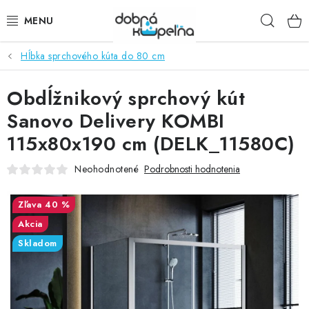
Prejsť
Hľad
na
obsah
Hĺbka sprchového kúta do 80 cm
SPRCHOVÉ KÚTY
Obdĺžnikový sprchový kút
SPRCHOVÉ DVERE
Sanovo Delivery KOMBI
BATÉRIE
115x80x190 cm (DELK_11580C)
VANE
Neohodnotené
Podrobnosti hodnotenia
KÚPEĽŇOVÝ NÁBYTOK
40 %
Akcia
DOPLNKY
Skladom
SANITA