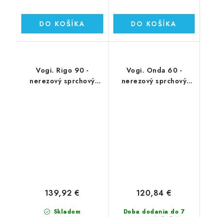
DO KOŠÍKA
DO KOŠÍKA
Vogi. Rigo 90 -
Vogi. Onda 60 -
nerezový sprchový
nerezový sprchový
žľab 90 cm (RP90set)
žľab 60 cm (RF60SET)
139,92 €
120,84 €
Skladom
Doba dodania do 7