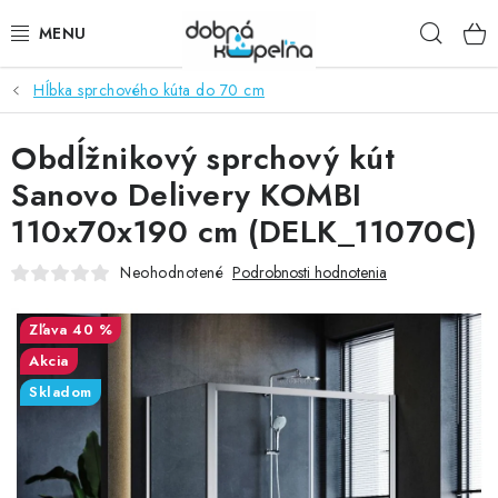
Prejsť
Hľad
na
obsah
Hĺbka sprchového kúta do 70 cm
SPRCHOVÉ KÚTY
Obdĺžnikový sprchový kút
SPRCHOVÉ DVERE
Sanovo Delivery KOMBI
BATÉRIE
110x70x190 cm (DELK_11070C)
VANE
Neohodnotené
Podrobnosti hodnotenia
KÚPEĽŇOVÝ NÁBYTOK
40 %
Akcia
DOPLNKY
Skladom
SANITA