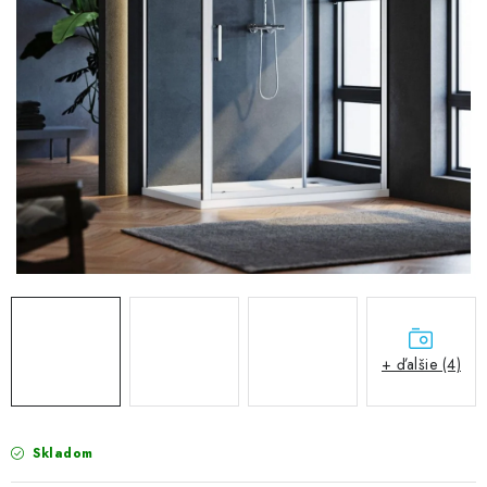
VÝPREDAJ
PRÍSLUŠENSTVO K SPRCHOVÝM KÚTOM A
NÁHRADNÉ DIELY
Doprava a Platby
Obchodné podmienky
Reklamačný poriadok
Blog
Ochrana osobných údajov GDPR
Kontakty
Predajňa Nitra
Formulár na vrátenie tovaru
+ ďalšie (4)
Skladom