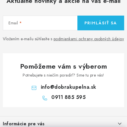
Aktuálne novinky a akcie na váš e-mail
Email
PRIHLÁSIŤ SA
Vložením e-mailu súhlasíte s
podmienkami ochrany osobných údajov
Pomôžeme vám s výberom
Potrebujete s niečím poradiť? Sme tu pre vás!
info
@
dobrakupelna.sk
0911 885 595
Z
á
Informácie pre vás
p