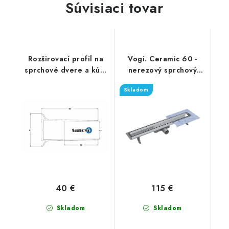
Súvisiaci tovar
Rozširovací profil na
Vogi. Ceramic 60 -
sprchové dvere a kúty
nerezový sprchový
20 mm
žľab 60 cm (RD60set)
Skladom
40 €
115 €
Skladom
Skladom