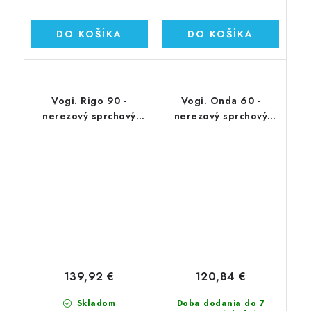
DO KOŠÍKA
DO KOŠÍKA
Vogi. Rigo 90 -
Vogi. Onda 60 -
nerezový sprchový
nerezový sprchový
žľab 90 cm (RP90set)
žľab 60 cm (RF60SET)
139,92 €
120,84 €
Skladom
Doba dodania do 7