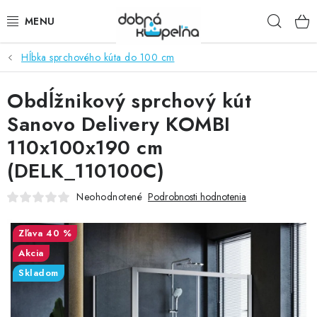
Prejsť
Hľad
na
obsah
Hĺbka sprchového kúta do 100 cm
SPRCHOVÉ KÚTY
Obdĺžnikový sprchový kút
SPRCHOVÉ DVERE
Sanovo Delivery KOMBI
BATÉRIE
110x100x190 cm
(DELK_110100C)
VANE
Neohodnotené
Podrobnosti hodnotenia
KÚPEĽŇOVÝ NÁBYTOK
40 %
DOPLNKY
Akcia
Skladom
SANITA