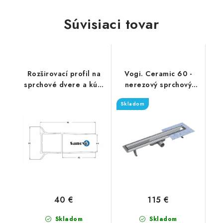
Súvisiaci tovar
Rozširovací profil na
Vogi. Ceramic 60 -
sprchové dvere a kúty
nerezový sprchový
20 mm
žľab 60 cm (RD60set)
Skladom
40 €
115 €
Skladom
Skladom