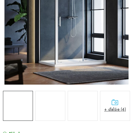
VÝPREDAJ
PRÍSLUŠENSTVO K SPRCHOVÝM KÚTOM A
NÁHRADNÉ DIELY
Doprava a Platby
Obchodné podmienky
Reklamačný poriadok
Blog
Ochrana osobných údajov GDPR
Kontakty
Predajňa Nitra
Formulár na vrátenie tovaru
+ ďalšie (4)