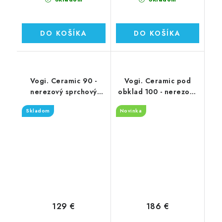
DO KOŠÍKA
DO KOŠÍKA
Vogi. Ceramic 90 -
Vogi. Ceramic pod
nerezový sprchový
obklad 100 - nerezový
žľab 90 cm (RD90set)
sprchový žľab 100 cm
Skladom
Novinka
(RD100set.W)
129 €
186 €