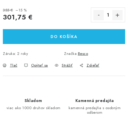
355 €
–15 %
301,75 €
Jednotková cena:
DO KOŠÍKA
Záruka
:
2 roky
Značka:
Besco
Tlač
Opýtať sa
Strážiť
Zdieľať
Skladom
Kamenná predajňa
viac ako 1000 druhov skladom
kamenná predajňa s osobným
odberom