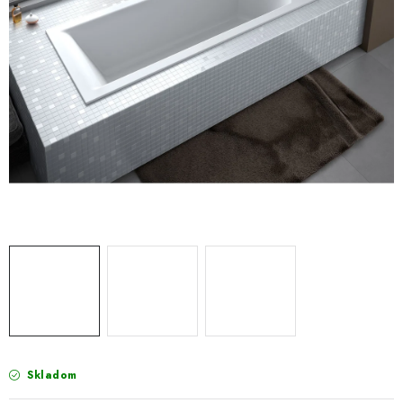
VÝPREDAJ
PRÍSLUŠENSTVO K SPRCHOVÝM KÚTOM A
NÁHRADNÉ DIELY
Doprava a Platby
Obchodné podmienky
Reklamačný poriadok
Blog
Ochrana osobných údajov GDPR
Kontakty
Predajňa Nitra
Formulár na vrátenie tovaru
Skladom