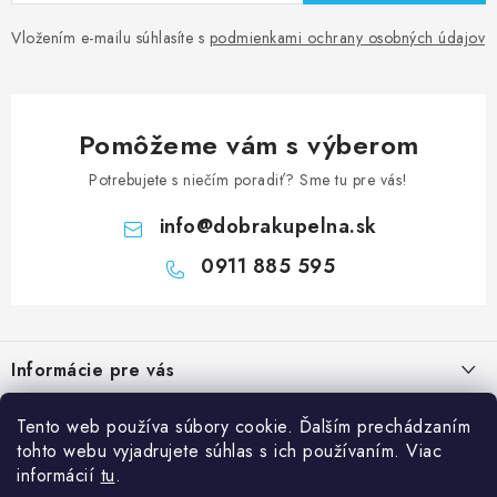
Vložením e-mailu súhlasíte s
podmienkami ochrany osobných údajov
Pomôžeme vám s výberom
Potrebujete s niečím poradiť? Sme tu pre vás!
info
@
dobrakupelna.sk
0911 885 595
Z
á
Informácie pre vás
p
ä
Doprava a Platby
Kategórie
Tento web používa súbory cookie. Ďalším prechádzaním
t
tohto webu vyjadrujete súhlas s ich používaním. Viac
Obchodné podmienky
i
Sprchové dvere
informácií
tu
.
Blog
Reklamačný poriadok