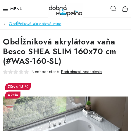
Prejsť
Hľad
na
obsah
Obdĺžnikové akrylátové vane
SPRCHOVÉ KÚTY
Obdĺžniková akrylátova vaňa
SPRCHOVÉ DVERE
Besco SHEA SLIM 160x70 cm
BATÉRIE
(#WAS-160-SL)
VANE
Neohodnotené
Podrobnosti hodnotenia
KÚPEĽŇOVÝ NÁBYTOK
15 %
Akcia
DOPLNKY
SANITA