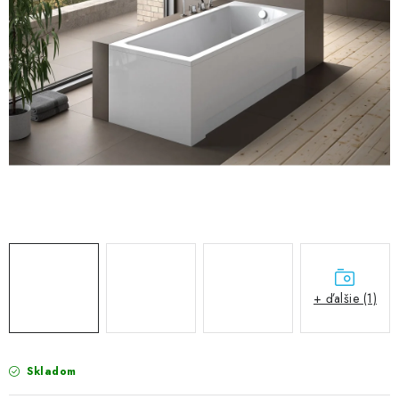
VÝPREDAJ
PRÍSLUŠENSTVO K SPRCHOVÝM KÚTOM A
NÁHRADNÉ DIELY
Doprava a Platby
Obchodné podmienky
Reklamačný poriadok
Blog
Ochrana osobných údajov GDPR
Kontakty
Predajňa Nitra
Formulár na vrátenie tovaru
+ ďalšie (1)
Skladom