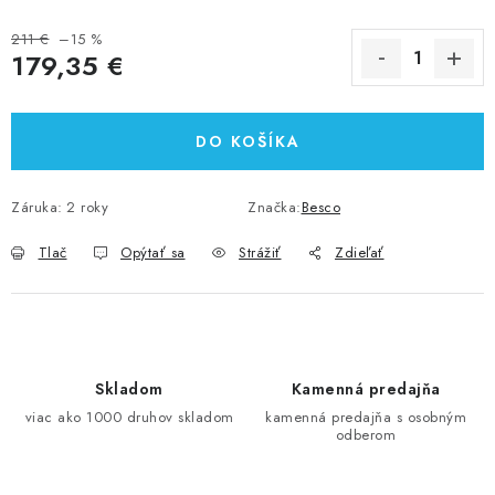
211 €
–15 %
179,35 €
Jednotková cena:
DO KOŠÍKA
Záruka
:
2 roky
Značka:
Besco
Tlač
Opýtať sa
Strážiť
Zdieľať
Skladom
Kamenná predajňa
viac ako 1000 druhov skladom
kamenná predajňa s osobným
odberom