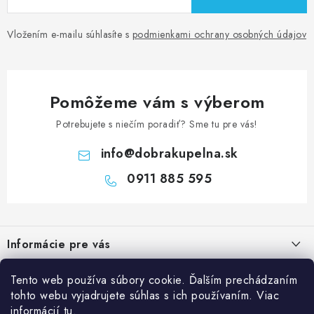
Vložením e-mailu súhlasíte s
podmienkami ochrany osobných údajov
Pomôžeme vám s výberom
Potrebujete s niečím poradiť? Sme tu pre vás!
info
@
dobrakupelna.sk
0911 885 595
Z
á
Informácie pre vás
p
ä
Doprava a Platby
Kategórie
Tento web používa súbory cookie. Ďalším prechádzaním
t
tohto webu vyjadrujete súhlas s ich používaním. Viac
Obchodné podmienky
i
Sprchové dvere
informácií
tu
.