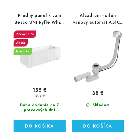
Predný panel k vani
Alcadrain - sifón
Besco UNI Ryfle White
vaňový automat A51CR
Shea, Modern, Optima,
chróm
15 %
Aria, Aria Plus, Majka
Nova, Bona
Akcia
Novinka
155 €
38 €
183 €
Doba dodania do 7
Skladom
pracovných dní
DO KOŠÍKA
DO KOŠÍKA