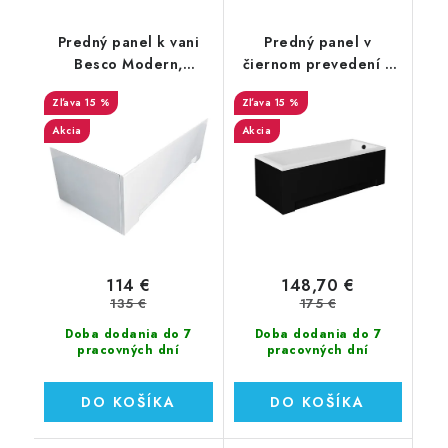
Predný panel k vani
Predný panel v
Besco Modern,
čiernom prevedení k
Optima, Shea, Aria
vani Besco Modern,
15 %
15 %
Optima, Shea, Aria
Akcia
Akcia
114 €
148,70 €
135 €
175 €
Doba dodania do 7
Doba dodania do 7
pracovných dní
pracovných dní
DO KOŠÍKA
DO KOŠÍKA