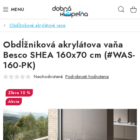
Prejsť
Hľad
na
obsah
Obdĺžnikové akrylátové vane
SPRCHOVÉ KÚTY
Obdĺžniková akrylátova vaňa
SPRCHOVÉ DVERE
Besco SHEA 160x70 cm (#WAS-
BATÉRIE
160-PK)
VANE
Neohodnotené
Podrobnosti hodnotenia
KÚPEĽŇOVÝ NÁBYTOK
15 %
Akcia
DOPLNKY
SANITA