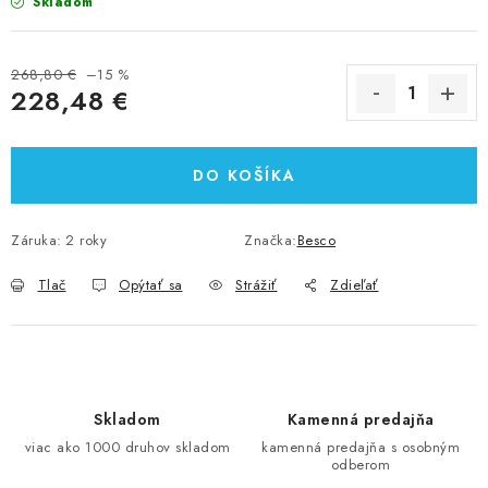
Skladom
268,80 €
–15 %
228,48 €
Jednotková cena:
DO KOŠÍKA
Záruka
:
2 roky
Značka:
Besco
Tlač
Opýtať sa
Strážiť
Zdieľať
Skladom
Kamenná predajňa
viac ako 1000 druhov skladom
kamenná predajňa s osobným
odberom