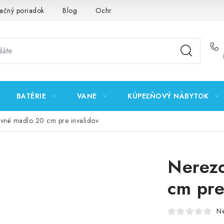
ačný poriadok
Blog
Ochrana osobných údajov GDPR
K
BATÉRIE
VANE
KÚPEĽŇOVÝ NÁBYTOK
vné madlo 20 cm pre invalidov
Nerezo
cm pre
N