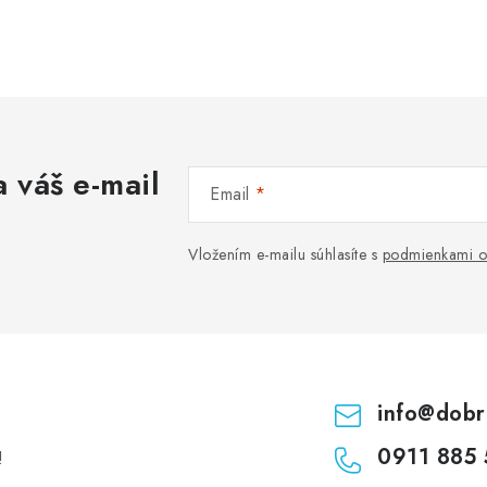
 váš e-mail
Email
Vložením e-mailu súhlasíte s
podmienkami o
info
@
dobr
0911 885 
!