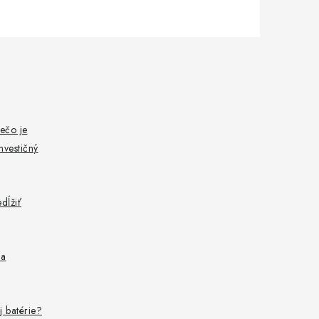
ečo je
nvestičný
dĺžiť
 a
j batérie?