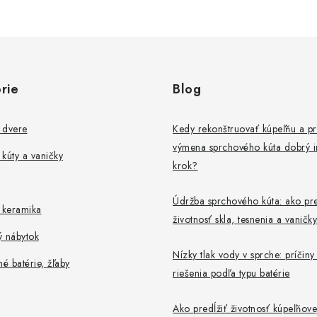
rie
Blog
 dvere
Kedy rekonštruovať kúpeľňu a pr
výmena sprchového kúta dobrý i
kúty a vaničky
krok?
Údržba sprchového kúta: ako pre
 keramika
životnosť skla, tesnenia a vaničky
ý nábytok
Nízky tlak vody v sprche: príčiny
 batérie, žľaby
riešenia podľa typu batérie
Ako predĺžiť životnosť kúpeľňove