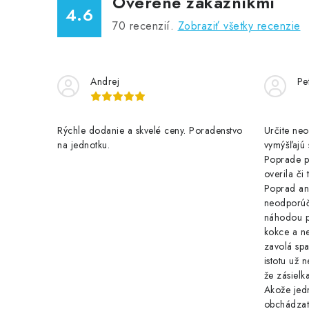
Overené zákazníkmi
4.6
70
recenzií.
Zobraziť všetky recenzie
Andrej
Pe
Rýchle dodanie a skvelé ceny. Poradenstvo
Určite ne
na jednotku.
vymýšľajú 
Poprade p
overila či
Poprad ani
neodporúč
náhodou p
kokce a n
zavolá spa
istotu už 
že zásielk
Akože jedn
obchádzať