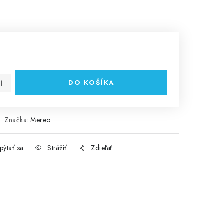
cena:
DO KOŠÍKA
Značka:
Mereo
pýtať sa
Strážiť
Zdieľať