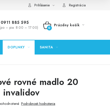
ontakty
Predajňa Nitra
Formulár na vrátenie tovaru
Prihlásenie
Registrácia
0911 885 595
Prázdny košík
(po – pia: 8:00 – 17:00)
NÁKUPNÝ
KOŠÍK
DOPLNKY
SANITA
vé rovné madlo 20
 invalidov
eohodnotené
Podrobnosti hodnotenia