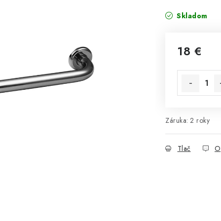
Skladom
18 €
Jednotková 
Záruka
:
2 roky
Tlač
O