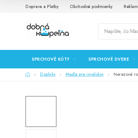
Prejsť
Doprava a Platby
Obchodné podmienky
Reklam
na
obsah
SPRCHOVÉ KÚTY
SPRCHOVÉ DVERE
Domov
Doplnky
Madla pre invalidov
Nerezové ro