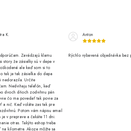
tra K.
Anton
odporúčam. Zavádzajú klamu
Rýchlo vybavená objednávka bez 
si story že zásielky sú v depe v
oškodené ale keď som si to
 to tak je tak zásielka do depa
 nedorazila. Určite
am. Nedvihaju telefón, keď
o dvoch dňoch zodvihnu pán
evie čo ma povedať tak povie za
ť a nič. Keď voláte zas tak pre
nezdvihnú. Potom vám nápisu email
a je v preprave a čakáte 11 dni.
anie otras. Takýto eshop treba
 na kilometre. Akoze môžte sa