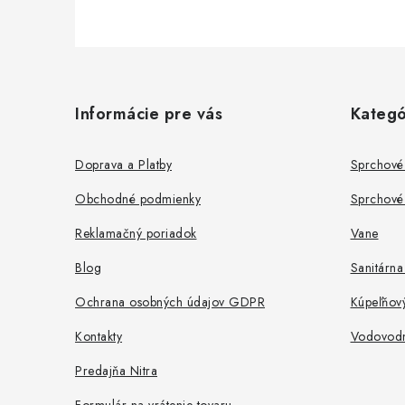
Z
á
Informácie pre vás
Kategó
p
ä
Doprava a Platby
Sprchové
t
Obchodné podmienky
Sprchové 
i
Reklamačný poriadok
Vane
e
Blog
Sanitárna
Ochrana osobných údajov GDPR
Kúpeľňov
Kontakty
Vodovodné
Predajňa Nitra
Formulár na vrátenie tovaru