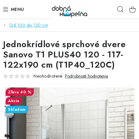
Prejsť
Hľad
na
obsah
Od 100 do 120 cm
SPRCHOVÉ KÚTY
Jednokrídlové sprchové dvere
SPRCHOVÉ DVERE
Sanovo T1 PLUS40 120 - 117-
BATÉRIE
122x190 cm (T1P40_120C)
VANE
Neohodnotené
Podrobnosti hodnotenia
KÚPEĽŇOVÝ NÁBYTOK
40 %
Akcia
DOPLNKY
Skladom
SANITA