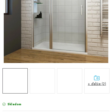
VÝPREDAJ
PRÍSLUŠENSTVO K SPRCHOVÝM KÚTOM A
NÁHRADNÉ DIELY
Doprava a Platby
Obchodné podmienky
Reklamačný poriadok
Blog
Ochrana osobných údajov GDPR
Kontakty
Predajňa Nitra
Formulár na vrátenie tovaru
+ ďalšie (2)
Skladom