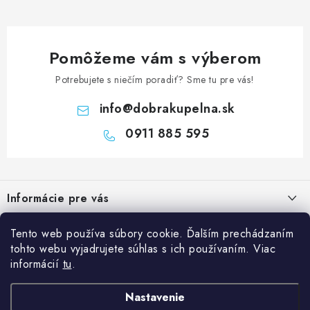
Pomôžeme vám s výberom
Potrebujete s niečím poradiť? Sme tu pre vás!
info
@
dobrakupelna.sk
0911 885 595
Z
á
Informácie pre vás
p
ä
Doprava a Platby
Kategórie
Tento web používa súbory cookie. Ďalším prechádzaním
t
tohto webu vyjadrujete súhlas s ich používaním. Viac
Obchodné podmienky
i
Sprchové dvere
informácií
tu
.
Blog
e
Reklamačný poriadok
Sprchové kúty a vaničky
Kedy rekonštruovať kúpeľňu a prečo je výmena sprchového kúta
Nastavenie
Blog