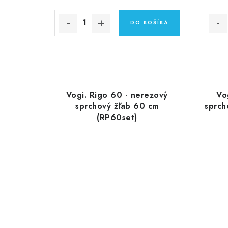
DO KOŠÍKA
Vogi. Rigo 60 - nerezový
Vo
sprchový žľab 60 cm
sprch
(RP60set)