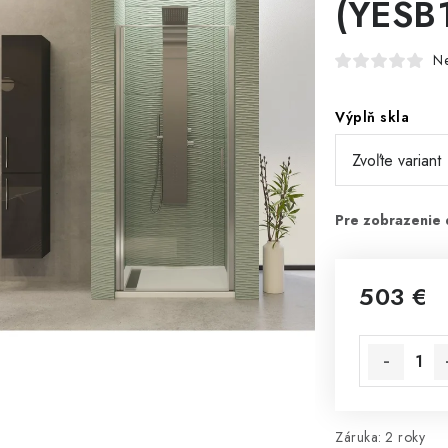
(YESB
N
Výplň skla
503 €
Jednotková 
Záruka
:
2 roky