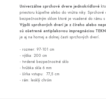
Univerzálne sprchové dvere jednokrídlové
kto
priestoru kúpeľne alebo do vnútra niky. Sprchové
bezpečnostným sklom ktoré je vsadené do rámu s
Výplň sprchových dverí je z číreho alebo nep
sú ošetrené antiplakovou impregnáciou TEKN
je aj na hornej a dolnej časti sprchových dverí.
- rozmer: 97-101 cm
- výška: 200 cm
- tvrdené bezpečnostné sklo
- hrúbka skla 6 mm
- šírka vstupu: 77,5 cm
- rám: lesklý chróm