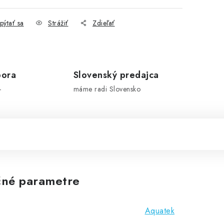
pýtať sa
Strážiť
Zdieľať
pora
Slovenský predajca
-
máme radi Slovensko
né parametre
Aquatek