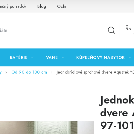
ačný poriadok
Blog
Ochrana osobných údajov GDPR
K
BATÉRIE
VANE
KÚPEĽŇOVÝ NÁBYTOK
y
Od 90 do 100 cm
Jednokrídlové sprchové dvere Aquatek
Jednok
dvere 
97-10