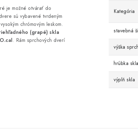
ré je možné otvárať do
Kategória
 dvere sú vybavené tvrdeným
 vysokým chrómovým leskom.
stavebná š
riehľadného (grapé) skla
O.cal
. Rám sprchových dverí
výška sprc
hrúbka skl
výplň skla