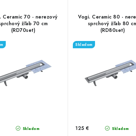
. Ceramic 70 - nerezový
Vogi. Ceramic 80 - ner
sprchový žľab 70 cm
sprchový žľab 80 c
(RD70set)
(RD80set)
om
Skladom
125 €
Skladom
Skladom