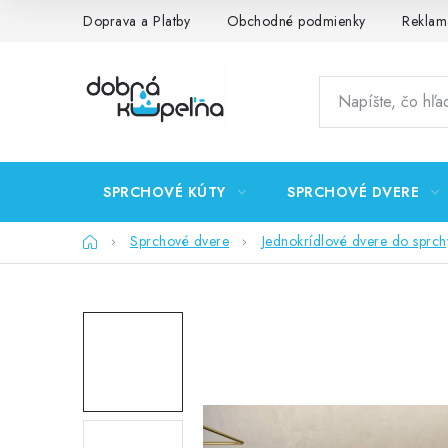
Prejsť
Doprava a Platby
Obchodné podmienky
Reklam
na
obsah
SPRCHOVÉ KÚTY
SPRCHOVÉ DVERE
Domov
Sprchové dvere
Jednokrídlové dvere do sprch