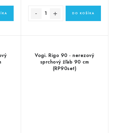
ÍKA
DO KOŠÍKA
ový
Vogi. Rigo 90 - nerezový
m
sprchový žľab 90 cm
(RP90set)