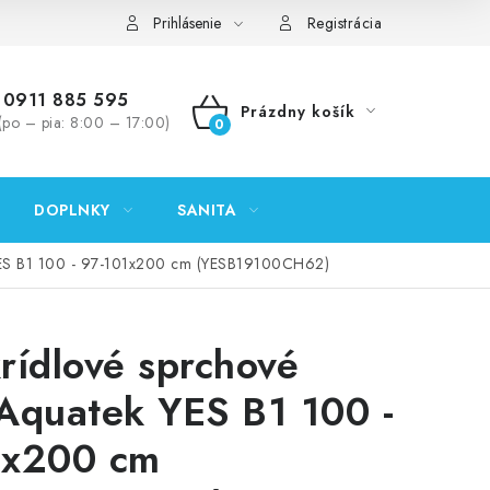
ontakty
Predajňa Nitra
Formulár na vrátenie tovaru
Prihlásenie
Registrácia
0911 885 595
Prázdny košík
(po – pia: 8:00 – 17:00)
NÁKUPNÝ
KOŠÍK
DOPLNKY
SANITA
 YES B1 100 - 97-101x200 cm (YESB19100CH62)
rídlové sprchové
Aquatek YES B1 100 -
1x200 cm