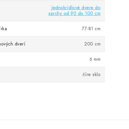
Jednokrídlové dvere do
sprchy od 90 do 100 cm
írka
77-81 cm
hových dverí
200 cm
a
6 mm
číre sklo