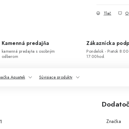
Tlač
O
Kamenná predajňa
Zákaznícka pod
kamenná predajňa s osobným
Pondelok - Piatok 8:00
odberom
17:00hod.
načka Aquatek
Súvisiace produkty
Dodatoč
Značka
1