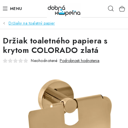
Prejsť
Hľad
na
obsah
Držiaky na toaletný papier
SPRCHOVÉ KÚTY
Držiak toaletného papiera s
SPRCHOVÉ DVERE
krytom COLORADO zlatá
BATÉRIE
Neohodnotené
Podrobnosti hodnotenia
VANE
KÚPEĽŇOVÝ NÁBYTOK
DOPLNKY
SANITA