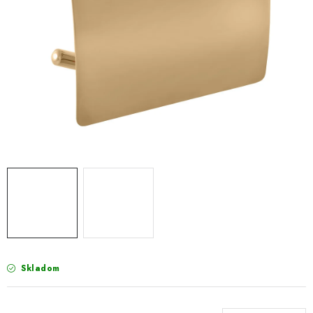
VÝPREDAJ
PRÍSLUŠENSTVO K SPRCHOVÝM KÚTOM A
NÁHRADNÉ DIELY
Doprava a Platby
Obchodné podmienky
Reklamačný poriadok
Blog
Ochrana osobných údajov GDPR
Kontakty
Predajňa Nitra
Formulár na vrátenie tovaru
Skladom