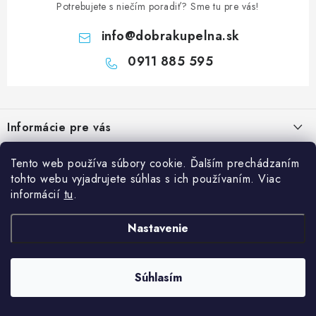
Potrebujete s niečím poradiť? Sme tu pre vás!
info
@
dobrakupelna.sk
0911 885 595
Z
á
Informácie pre vás
p
ä
Doprava a Platby
Kategórie
Tento web používa súbory cookie. Ďalším prechádzaním
t
tohto webu vyjadrujete súhlas s ich používaním. Viac
Obchodné podmienky
i
Sprchové dvere
informácií
tu
.
Blog
e
Reklamačný poriadok
Sprchové kúty a vaničky
Kedy rekonštruovať kúpeľňu a prečo je výmena sprchového kúta
Nastavenie
Blog
Vane
dobrý investičný krok?
Ochrana osobných údajov GDPR
Sanitárna keramika
Súhlasím
Copyright 2026
Dobrakupelna.sk
. Všetky práva vyhradené.
Údržba sprchového kúta: ako predĺžiť životnosť skla, tesnenia a
Kontakty
Vytvoril Shoptet
Kúpeľňový nábytok
vaničky
Predajňa Nitra