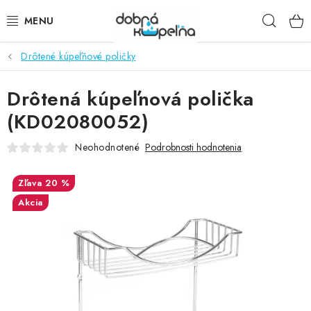
Prejsť
Hľad
na
obsah
Drôtené kúpeľňové poličky
SPRCHOVÉ KÚTY
Drôtená kúpeľnová polička
SPRCHOVÉ DVERE
(KD02080052)
BATÉRIE
Neohodnotené
Podrobnosti hodnotenia
VANE
20 %
Akcia
KÚPEĽŇOVÝ NÁBYTOK
DOPLNKY
SANITA