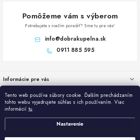
Pomôžeme vám s výberom
Potrebujete s niečím poradiť? Sme tu pre vás!
info
@
dobrakupelna.sk
0911 885 595
Z
á
Informácie pre vás
p
ä
Doprava a Platby
Kategórie
Tento web používa súbory cookie. Ďalším prechádzaním
t
tohto webu vyjadrujete súhlas s ich používaním. Viac
Obchodné podmienky
i
Sprchové dvere
informácií
tu
.
Blog
e
Reklamačný poriadok
Sprchové kúty a vaničky
Kedy rekonštruovať kúpeľňu a prečo je výmena sprchového kúta
Nastavenie
Blog
Vane
dobrý investičný krok?
Ochrana osobných údajov GDPR