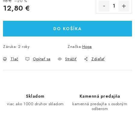
16 €
–20 %
12,80 €
Jednotková cena:
DO KOŠÍKA
Záruka
:
2 roky
Značka:
Hopa
Tlač
Opýtať sa
Strážiť
Zdieľať
Skladom
Kamenná predajňa
viac ako 1000 druhov skladom
kamenná predajňa s osobným
odberom