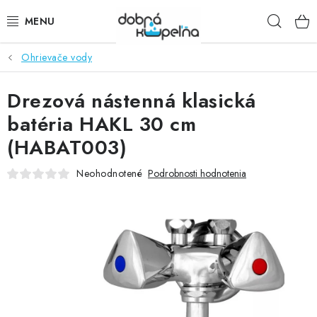
Prejsť
Hľad
na
obsah
Ohrievače vody
SPRCHOVÉ KÚTY
Drezová nástenná klasická
SPRCHOVÉ DVERE
batéria HAKL 30 cm
BATÉRIE
(HABAT003)
VANE
Neohodnotené
Podrobnosti hodnotenia
KÚPEĽŇOVÝ NÁBYTOK
DOPLNKY
SANITA