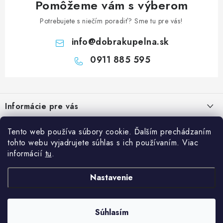
Pomôžeme vám s výberom
Potrebujete s niečím poradiť? Sme tu pre vás!
info
@
dobrakupelna.sk
0911 885 595
Z
á
Informácie pre vás
p
ä
Doprava a Platby
Kategórie
Tento web používa súbory cookie. Ďalším prechádzaním
t
tohto webu vyjadrujete súhlas s ich používaním. Viac
Obchodné podmienky
i
Sprchové dvere
informácií
tu
.
Blog
e
Reklamačný poriadok
Sprchové kúty a vaničky
Kedy rekonštruovať kúpeľňu a prečo je výmena sprchového kúta
Nastavenie
Blog
Vane
dobrý investičný krok?
Ochrana osobných údajov GDPR
Sanitárna keramika
Súhlasím
Copyright 2026
Dobrakupelna.sk
. Všetky práva vyhradené.
Údržba sprchového kúta: ako predĺžiť životnosť skla, tesnenia a
Kontakty