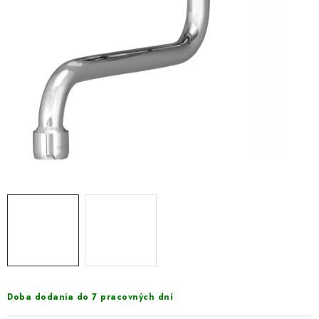
VÝPREDAJ
PRÍSLUŠENSTVO K SPRCHOVÝM KÚTOM A
NÁHRADNÉ DIELY
Doprava a Platby
Obchodné podmienky
Reklamačný poriadok
Blog
Ochrana osobných údajov GDPR
Kontakty
Predajňa Nitra
Formulár na vrátenie tovaru
Doba dodania do 7 pracovných dní