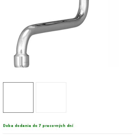
VÝPREDAJ
PRÍSLUŠENSTVO K SPRCHOVÝM KÚTOM A
NÁHRADNÉ DIELY
Doprava a Platby
Obchodné podmienky
Reklamačný poriadok
Blog
Ochrana osobných údajov GDPR
Kontakty
Predajňa Nitra
Formulár na vrátenie tovaru
Doba dodania do 7 pracovných dní