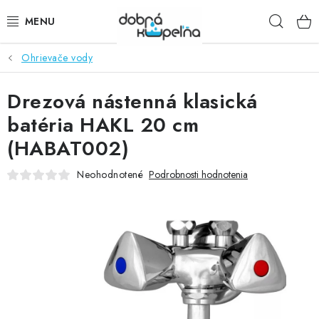
Prejsť
Hľad
na
obsah
Ohrievače vody
SPRCHOVÉ KÚTY
Drezová nástenná klasická
SPRCHOVÉ DVERE
batéria HAKL 20 cm
BATÉRIE
(HABAT002)
VANE
Neohodnotené
Podrobnosti hodnotenia
KÚPEĽŇOVÝ NÁBYTOK
DOPLNKY
SANITA