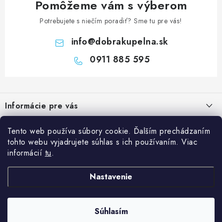
Pomôžeme vám s výberom
Potrebujete s niečím poradiť? Sme tu pre vás!
info
@
dobrakupelna.sk
0911 885 595
Z
á
Informácie pre vás
p
ä
Doprava a Platby
Kategórie
Tento web používa súbory cookie. Ďalším prechádzaním
t
tohto webu vyjadrujete súhlas s ich používaním. Viac
Obchodné podmienky
i
Sprchové dvere
informácií
tu
.
Blog
e
Reklamačný poriadok
Sprchové kúty a vaničky
Kedy rekonštruovať kúpeľňu a prečo je výmena sprchového kúta
Nastavenie
Blog
Vane
dobrý investičný krok?
Ochrana osobných údajov GDPR
Sanitárna keramika
Súhlasím
Copyright 2026
Dobrakupelna.sk
. Všetky práva vyhradené.
Údržba sprchového kúta: ako predĺžiť životnosť skla, tesnenia a
Kontakty