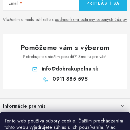
Email
PRIHLÁSIŤ SA
Vložením e-mailu súhlasíte s
podmienkami ochrany osobných údajov
Pomôžeme vám s výberom
Potrebujete s niečím poradiť? Sme tu pre vás!
info
@
dobrakupelna.sk
0911 885 595
Z
á
Informácie pre vás
p
ä
Doprava a Platby
Tento web používa súbory cookie. Ďalším prechádzaním
Kategórie
t
tohto webu vyjadrujete súhlas s ich používaním. Viac
Obchodné podmienky