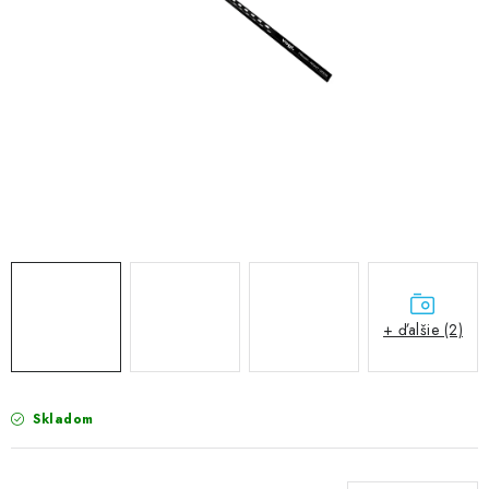
VÝPREDAJ
PRÍSLUŠENSTVO K SPRCHOVÝM KÚTOM A
NÁHRADNÉ DIELY
Doprava a Platby
Obchodné podmienky
Reklamačný poriadok
Blog
Ochrana osobných údajov GDPR
Kontakty
Predajňa Nitra
Formulár na vrátenie tovaru
+ ďalšie (2)
Skladom