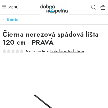
Prejsť
Hľad
na
obsah
Batérie
SPRCHOVÉ KÚTY
Čierna nerezová spádová lišta
SPRCHOVÉ DVERE
120 cm - PRAVÁ
BATÉRIE
Neohodnotené
Podrobnosti hodnotenia
VANE
KÚPEĽŇOVÝ NÁBYTOK
DOPLNKY
SANITA