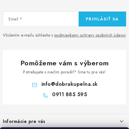
Email
PRIHLÁSIŤ SA
Vložením e-mailu súhlasíte s
podmienkami ochrany osobných údajov
Pomôžeme vám s výberom
Potrebujete s niečím poradiť? Sme tu pre vás!
info
@
dobrakupelna.sk
0911 885 595
Z
á
Informácie pre vás
p