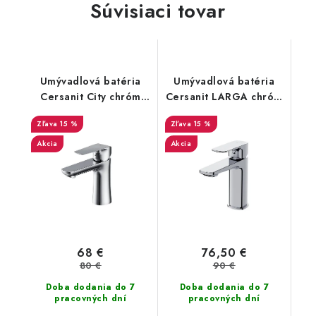
Súvisiaci tovar
Umývadlová batéria
Umývadlová batéria
Cersanit City chróm
Cersanit LARGA chróm
(S951-359)
(S951-388)
15 %
15 %
Akcia
Akcia
68 €
76,50 €
80 €
90 €
Doba dodania do 7
Doba dodania do 7
pracovných dní
pracovných dní