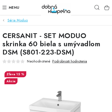
Prejsť
Hľad
na
obsah
Séria Moduo
SPRCHOVÉ KÚTY
CERSANIT - SET MODUO
SPRCHOVÉ DVERE
skrinka 60 biela s umývadlom
BATÉRIE
DSM (S801-223-DSM)
VANE
Neohodnotené
Podrobnosti hodnotenia
KÚPEĽŇOVÝ NÁBYTOK
15 %
Akcia
DOPLNKY
SANITA