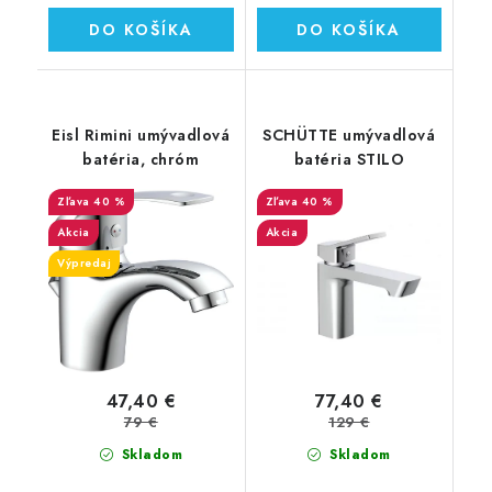
DO KOŠÍKA
DO KOŠÍKA
Eisl Rimini umývadlová
SCHÜTTE umývadlová
batéria, chróm
batéria STILO
40 %
40 %
Akcia
Akcia
Výpredaj
47,40 €
77,40 €
79 €
129 €
Skladom
Skladom