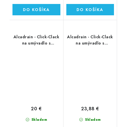
DO KOŠÍKA
DO KOŠÍKA
Alcadrain - Click-Clack
Alcadrain - Click-Clack
na umývadlo s
na umývadlo s
prepadom, celokovový
prepadom, celokovový
v chrómovom
v chrómovom
prevedení (A391)
prevedení (A392C)
20 €
23,88 €
Skladom
Skladom