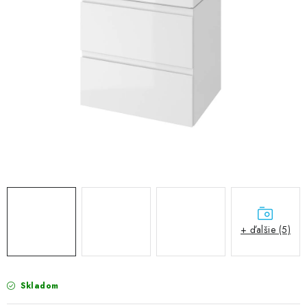
VÝPREDAJ
PRÍSLUŠENSTVO K SPRCHOVÝM KÚTOM A
NÁHRADNÉ DIELY
Doprava a Platby
Obchodné podmienky
Reklamačný poriadok
Blog
Ochrana osobných údajov GDPR
Kontakty
Predajňa Nitra
Formulár na vrátenie tovaru
+ ďalšie (5)
Skladom