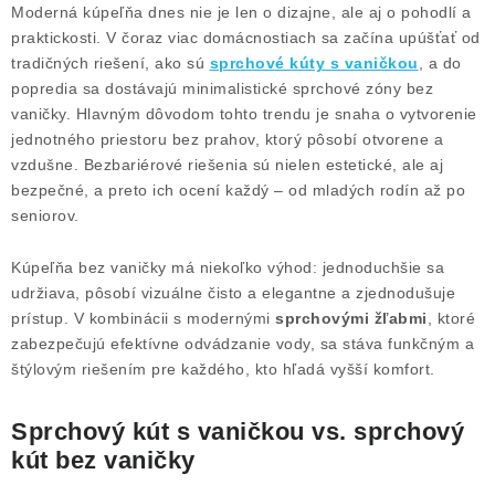
Moderná kúpeľňa dnes nie je len o dizajne, ale aj o pohodlí a
praktickosti. V čoraz viac domácnostiach sa začína upúšťať od
tradičných riešení, ako sú
sprchové kúty s vaničkou
, a do
popredia sa dostávajú minimalistické sprchové zóny bez
vaničky. Hlavným dôvodom tohto trendu je snaha o vytvorenie
jednotného priestoru bez prahov, ktorý pôsobí otvorene a
vzdušne. Bezbariérové riešenia sú nielen estetické, ale aj
bezpečné, a preto ich ocení každý – od mladých rodín až po
seniorov.
Kúpeľňa bez vaničky má niekoľko výhod: jednoduchšie sa
udržiava, pôsobí vizuálne čisto a elegantne a zjednodušuje
prístup. V kombinácii s modernými
sprchovými žľabmi
, ktoré
zabezpečujú efektívne odvádzanie vody, sa stáva funkčným a
štýlovým riešením pre každého, kto hľadá vyšší komfort.
Sprchový kút s vaničkou vs. sprchový
kút bez vaničky