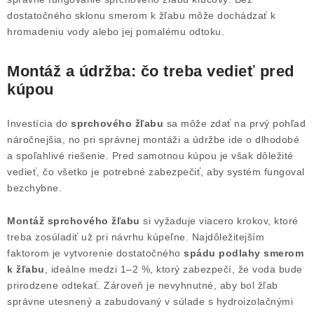
dostatočného sklonu smerom k žľabu môže dochádzať k
hromadeniu vody alebo jej pomalému odtoku.
Montáž a údržba: čo treba vedieť pred
kúpou
Investícia do
sprchového žľabu
sa môže zdať na prvý pohľad
náročnejšia, no pri správnej montáži a údržbe ide o dlhodobé
a spoľahlivé riešenie. Pred samotnou kúpou je však dôležité
vedieť, čo všetko je potrebné zabezpečiť, aby systém fungoval
bezchybne.
Montáž sprchového žľabu
si vyžaduje viacero krokov, ktoré
treba zosúladiť už pri návrhu kúpeľne. Najdôležitejším
faktorom je vytvorenie dostatočného
spádu podlahy smerom
k žľabu
, ideálne medzi 1–2 %, ktorý zabezpečí, že voda bude
prirodzene odtekať. Zároveň je nevyhnutné, aby bol žľab
správne utesnený a zabudovaný v súlade s hydroizolačnými