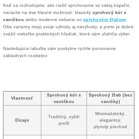
Keď sa rozhodujete, ako riešiť sprchovanie vo vašej kúpeľni,
narazíte na dve hlavné možnosti: klasický
sprchový kút s
vaničkou
alebo moderné riešenie so
sprchovým žľabom
.
Obe varianty majú svoje výhody aj nevýhody, a preto je dobré
zvážiť niekoľko praktických hľadísk, ktoré vám uľahčia výber.
Nasledujúca tabuľka vám poskytne rýchle porovnanie
základných rozdielov:
Sprchový kút s
Sprchový žľab (bez
Vlastnosť
vaničkou
vaničky)
Minimalistický,
Tradičný, vyšší
Dizajn
elegantný,
profil
plynulý prechod