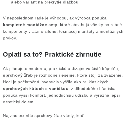
alebo variant na prekrytie dlažbou.
V neposlednom rade je výhodou, ak výrobca ponúka
kompletné montážne sety
, ktoré obsahujú všetky potrebné
komponenty vrátane sifónu, tesniacej manžety a montážnych
prvkov.
Oplatí sa to? Praktické zhrnutie
Ak plánujete modernú, praktickú a dizajnovo čistú kúpeľňu,
sprchový žľab
je rozhodne riešenie, ktoré stojí za zváženie.
Hoci je počiatočná investícia vyššia ako pri klasických
sprchových kútoch s vaničkou
, z dlhodobého hľadiska
ponúka vyšší komfort, jednoduchšiu údržbu a výrazne lepší
estetický dojem.
Najviac oceníte sprchový žľab vtedy, keď: