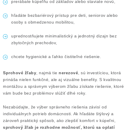
prerábate kúpeľňu od základov alebo staviate novú,
hľadáte bezbariérový prístup pre deti, seniorov alebo
osoby s obmedzenou mobilitou,
uprednostňujete minimalistický a jednotný dizajn bez
zbytočných prechodov,
chcete hygienické a ľahko čistiteľné riešenie.
Sprchové žľaby
, najmä tie
nerezové
, sú investíciou, ktorá
prináša nielen funkčné, ale aj vizuálne benefity. S kvalitnou
montážou a správnym výberom žľabu získate riešenie, ktoré
vám bude bez problémov slúžiť dlhé roky.
Nezabúdajte, že výber správneho riešenia závisí od
individuálnych potrieb domácnosti. Ak hľadáte štýlový a
zároveň praktický spôsob, ako zlepšiť komfort v kúpeľni,
sprchový žľab je rozhodne možnosť, ktorú sa oplatí