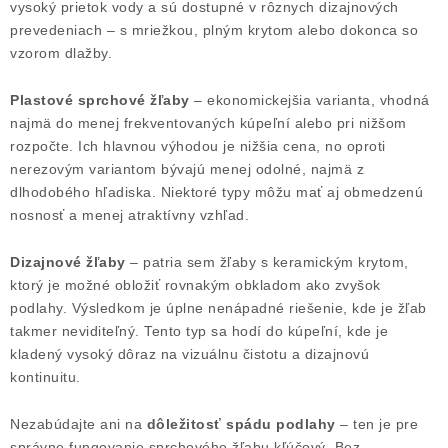
vysoký prietok vody a sú dostupné v rôznych dizajnových
prevedeniach – s mriežkou, plným krytom alebo dokonca so
vzorom dlažby.
Plastové sprchové žľaby
– ekonomickejšia varianta, vhodná
najmä do menej frekventovaných kúpeľní alebo pri nižšom
rozpočte. Ich hlavnou výhodou je nižšia cena, no oproti
nerezovým variantom bývajú menej odolné, najmä z
dlhodobého hľadiska. Niektoré typy môžu mať aj obmedzenú
nosnosť a menej atraktívny vzhľad.
Dizajnové žľaby
– patria sem žľaby s keramickým krytom,
ktorý je možné obložiť rovnakým obkladom ako zvyšok
podlahy. Výsledkom je úplne nenápadné riešenie, kde je žľab
takmer neviditeľný. Tento typ sa hodí do kúpeľní, kde je
kladený vysoký dôraz na vizuálnu čistotu a dizajnovú
kontinuitu.
Nezabúdajte ani na
dôležitosť spádu podlahy
– ten je pre
správne fungovanie sprchového žľabu kľúčový. Bez