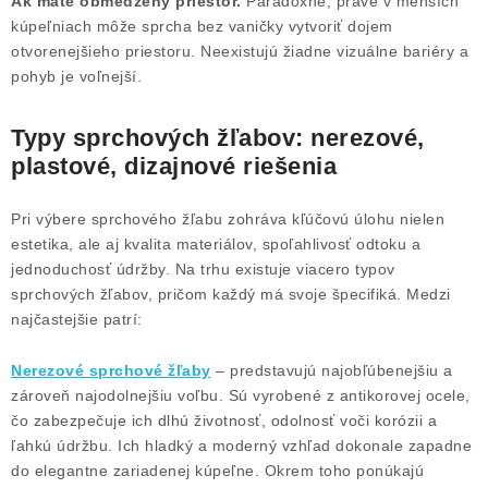
Ak máte obmedzený priestor.
Paradoxne, práve v menších
kúpeľniach môže sprcha bez vaničky vytvoriť dojem
otvorenejšieho priestoru. Neexistujú žiadne vizuálne bariéry a
pohyb je voľnejší.
Typy sprchových žľabov: nerezové,
plastové, dizajnové riešenia
Pri výbere sprchového žľabu zohráva kľúčovú úlohu nielen
estetika, ale aj kvalita materiálov, spoľahlivosť odtoku a
jednoduchosť údržby. Na trhu existuje viacero typov
sprchových žľabov, pričom každý má svoje špecifiká. Medzi
najčastejšie patrí:
Nerezové sprchové žľaby
– predstavujú najobľúbenejšiu a
zároveň najodolnejšiu voľbu. Sú vyrobené z antikorovej ocele,
čo zabezpečuje ich dlhú životnosť, odolnosť voči korózii a
ľahkú údržbu. Ich hladký a moderný vzhľad dokonale zapadne
do elegantne zariadenej kúpeľne. Okrem toho ponúkajú