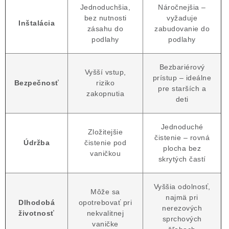
Jednoduchšia,
Náročnejšia –
bez nutnosti
vyžaduje
Inštalácia
zásahu do
zabudovanie do
podlahy
podlahy
Bezbariérový
Vyšší vstup,
prístup – ideálne
Bezpečnosť
riziko
pre starších a
zakopnutia
deti
Jednoduché
Zložitejšie
čistenie – rovná
Údržba
čistenie pod
plocha bez
vaničkou
skrytých častí
Vyššia odolnosť,
Môže sa
najmä pri
Dlhodobá
opotrebovať pri
nerezových
životnosť
nekvalitnej
sprchových
vaničke