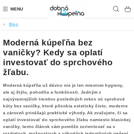
Prejsť
Hľad
na
obsah
Blog
SPRCHOVÉ KÚTY
Moderná kúpeľňa bez
SPRCHOVÉ DVERE
vaničky? Kedy sa oplatí
BATÉRIE
investovať do sprchového
žľabu.
VANE
Moderná kúpeľňa už dávno nie je len miestom hygieny,
KÚPEĽŇOVÝ NÁBYTOK
ale aj štýlu, pohodlia a funkčnosti. Jedným z
najvýraznejších trendov posledných rokov sú sprchové
DOPLNKY
kúty bez vaničky, ktoré pôsobia esteticky čisto, moderne
a zároveň prinášajú praktické výhody. Ak zvažujete, či sa
SANITA
oplatí investovať do sprchového žľabu namiesto klasickej
vaničky, tento článok vám pomôže zorientovať sa v
rozdieloch, možnostiach a výhodách jednotlivých riešení.