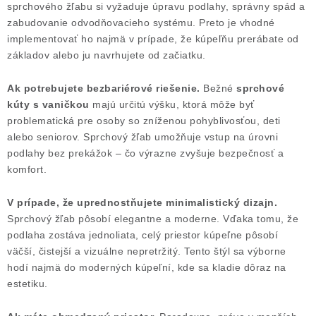
sprchového žľabu si vyžaduje úpravu podlahy, správny spád a
zabudovanie odvodňovacieho systému. Preto je vhodné
implementovať ho najmä v prípade, že kúpeľňu prerábate od
základov alebo ju navrhujete od začiatku.
Ak potrebujete bezbariérové riešenie.
Bežné
sprchové
kúty s vaničkou
majú určitú výšku, ktorá môže byť
problematická pre osoby so zníženou pohyblivosťou, deti
alebo seniorov. Sprchový žľab umožňuje vstup na úrovni
podlahy bez prekážok – čo výrazne zvyšuje bezpečnosť a
komfort.
V prípade, že uprednostňujete minimalistický dizajn.
Sprchový žľab pôsobí elegantne a moderne. Vďaka tomu, že
podlaha zostáva jednoliata, celý priestor kúpeľne pôsobí
väčší, čistejší a vizuálne nepretržitý. Tento štýl sa výborne
hodí najmä do moderných kúpeľní, kde sa kladie dôraz na
estetiku.