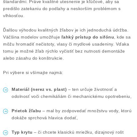
štandardmi. Práve kvalitné utesnenie je kľúčové, aby sa
predišlo zatekaniu do podlahy a neskorším problémom s
vlhkosťou.
Ďalšou výhodou kvalitných žľabov je ich jednoduchá údržba.
Väčšina modelov umožňuje
ľahký prístup do sifónu
, kde sa
môžu hromadiť nečistoty, vlasy či mydlové usadeniny. Vďaka
tomu je možné žľab rýchlo vyčistiť bez nutnosti demontáže
alebo zásahu do konštrukcie.
Pri výbere si všímajte najmä:
Materiál (nerez vs. plast)
– ten určuje životnosť a
odolnosť voči chemikáliám či mechanickému opotrebeniu,
Prietok žľabu
– mal by zodpovedať množstvu vody, ktorú
dokáže sprchová hlavica dodať,
Typ krytu
– či chcete klasickú mriežku, dizajnový rošt