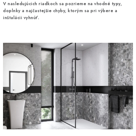
VÝPREDAJ
V nasledujúcich riadkoch sa pozrieme na vhodné typy,
doplnky a najčastejšie chyby, ktorým sa pri výbere a
PRÍSLUŠENSTVO K SPRCHOVÝM KÚTOM A
inštalácii vyhnúť.
NÁHRADNÉ DIELY
Doprava a Platby
Obchodné podmienky
Reklamačný poriadok
Blog
Ochrana osobných údajov GDPR
Kontakty
Predajňa Nitra
Formulár na vrátenie tovaru