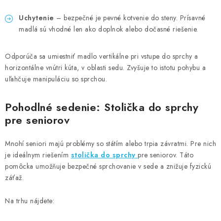
Uchytenie
– bezpečné je pevné kotvenie do steny. Prísavné
madlá sú vhodné len ako doplnok alebo dočasné riešenie.
Odporúča sa umiestniť madlo vertikálne pri vstupe do sprchy a
horizontálne vnútri kúta, v oblasti sedu. Zvyšuje to istotu pohybu a
uľahčuje manipuláciu so sprchou.
Pohodlné sedenie: Stolička do sprchy
pre seniorov
Mnohí seniori majú problémy so státím alebo trpia závratmi. Pre nich
je ideálnym riešením
stolička do sprchy
pre seniorov. Táto
pomôcka umožňuje bezpečné sprchovanie v sede a znižuje fyzickú
záťaž.
Na trhu nájdete: