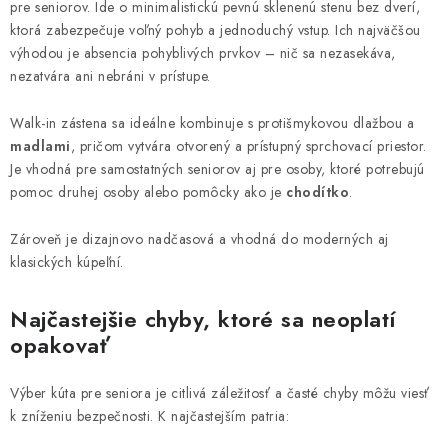
pre seniorov. Ide o minimalistickú pevnú sklenenú stenu bez dverí,
ktorá zabezpečuje voľný pohyb a jednoduchý vstup. Ich najväčšou
výhodou je absencia pohyblivých prvkov – nič sa nezasekáva,
nezatvára ani nebráni v prístupe.
Walk-in zástena sa ideálne kombinuje s protišmykovou dlažbou a
madlami
, pričom vytvára otvorený a prístupný sprchovací priestor.
Je vhodná pre samostatných seniorov aj pre osoby, ktoré potrebujú
pomoc druhej osoby alebo pomôcky ako je
chodítko
.
Zároveň je dizajnovo nadčasová a vhodná do moderných aj
klasických kúpeľní.
Najčastejšie chyby, ktoré sa neoplatí
opakovať
Výber kúta pre seniora je citlivá záležitosť a časté chyby môžu viesť
k zníženiu bezpečnosti. K najčastejším patria: