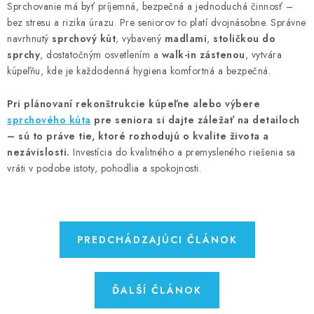
Sprchovanie má byť príjemná, bezpečná a jednoduchá činnosť –
bez stresu a rizika úrazu. Pre seniorov to platí dvojnásobne. Správne
navrhnutý
sprchový kút
, vybavený
madlami
,
stoličkou do
sprchy
, dostatočným osvetlením a
walk-in zástenou
, vytvára
kúpeľňu, kde je každodenná hygiena komfortná a bezpečná.
Pri plánovaní rekonštrukcie kúpeľne alebo výbere
sprchového kúta
pre seniora si dajte záležať na detailoch
– sú to práve tie, ktoré rozhodujú o kvalite života a
nezávislosti.
Investícia do kvalitného a premysleného riešenia sa
vráti v podobe istoty, pohodlia a spokojnosti.
PREDCHÁDZAJÚCI ČLÁNOK
ĎALŠÍ ČLÁNOK