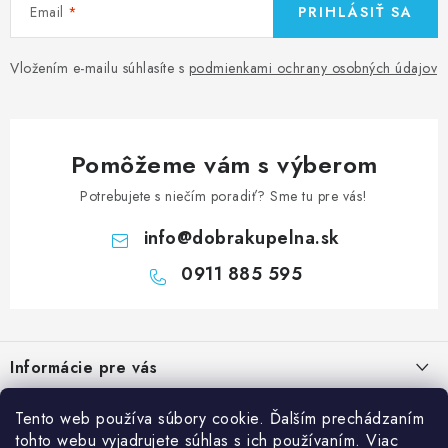
Email
PRIHLÁSIŤ SA
Vložením e-mailu súhlasíte s
podmienkami ochrany osobných údajov
Pomôžeme vám s výberom
Potrebujete s niečím poradiť? Sme tu pre vás!
info
@
dobrakupelna.sk
0911 885 595
Z
á
Informácie pre vás
p
ä
Doprava a Platby
Kategórie
Tento web používa súbory cookie. Ďalším prechádzaním
t
tohto webu vyjadrujete súhlas s ich používaním. Viac
Obchodné podmienky