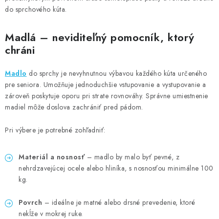
do sprchového kúta.
Madlá – neviditeľný pomocník, ktorý
chráni
Madlo
do sprchy je nevyhnutnou výbavou každého kúta určeného
pre seniora. Umožňuje jednoduchšie vstupovanie a vystupovanie a
zároveň poskytuje oporu pri strate rovnováhy. Správne umiestnenie
madiel môže doslova zachrániť pred pádom.
Pri výbere je potrebné zohľadniť:
Materiál a nosnosť
– madlo by malo byť pevné, z
nehrdzavejúcej ocele alebo hliníka, s nosnosťou minimálne 100
kg.
Povrch
– ideálne je matné alebo drsné prevedenie, ktoré
nekĺže v mokrej ruke.