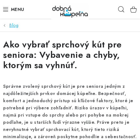
Prejsť
Hľad
na
obsah
Blog
SPRCHOVÉ KÚTY
Ako vybrať sprchový kút pre
SPRCHOVÉ DVERE
seniora: Vybavenie a chyby,
BATÉRIE
ktorým sa vyhnúť.
VANE
Správne zvolený sprchový kút je pre seniora jedným z
KÚPEĽŇOVÝ NÁBYTOK
najdôležitejších prvkov domácej kúpeľne.
Bezpečnosť,
komfort a jednoduchý prístup sú kľúčové faktory, ktoré je
potrebné pri výbere zohľadniť.
DOPLNKY
Riziko úrazov v kúpeľni,
najmä pri vstupe do sprchy alebo pri pohybe na mokrej
podlahe, je u starších ľudí výrazne vyššie.
Práve preto je
SANITA
nevyhnutné vybrať sprchovací kút, ktorý tieto riziká
minimalizuje, a zároveň poskytne pohodlie a sebestačnosť.