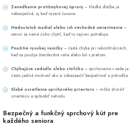
Zanedbanie protišmykovej úpravy
– hladká dlažba je
nebezpečná, aj keď vyzerá luxusne.
Nedostatok madiel alebo ich nevhodné umiestnenie
–
senior sa nemá čoho chytiť, keď to najviac potrebuje.
Použitie vysokej vaničky
– častá chyba pri rekonštrukciách,
keď sa použije štandardná vaňa alebo kút s prahom.
Chýbajúce sedadlo alebo stolička
– sprchovanie v sede je
často jediná možnosť ako si zabezpečiť bezpečnosť a pohodlie.
Slabé osvetlenie sprchového priestoru
– môže zhoršiť
orientáciu a spôsobiť nehodu.
Bezpečný a funkčný sprchový kút pre
každého seniora