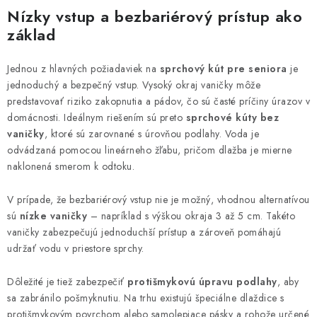
Nízky vstup a bezbariérový prístup ako
základ
Jednou z hlavných požiadaviek na
sprchový kút pre seniora
je
jednoduchý a bezpečný vstup. Vysoký okraj vaničky môže
predstavovať riziko zakopnutia a pádov, čo sú časté príčiny úrazov v
domácnosti. Ideálnym riešením sú preto
sprchové kúty bez
vaničky
, ktoré sú zarovnané s úrovňou podlahy. Voda je
odvádzaná pomocou lineárneho žľabu, pričom dlažba je mierne
naklonená smerom k odtoku.
V prípade, že bezbariérový vstup nie je možný, vhodnou alternatívou
sú
nízke vaničky
– napríklad s výškou okraja 3 až 5 cm. Takéto
vaničky zabezpečujú jednoduchší prístup a zároveň pomáhajú
udržať vodu v priestore sprchy.
Dôležité je tiež zabezpečiť
protišmykovú úpravu podlahy
, aby
sa zabránilo pošmyknutiu. Na trhu existujú špeciálne dlaždice s
protišmykovým povrchom alebo samolepiace pásky a rohože určené