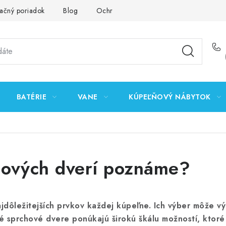
ačný poriadok
Blog
Ochrana osobných údajov GDPR
K
BATÉRIE
VANE
KÚPEĽŇOVÝ NÁBYTOK
hových dverí poznáme?
jdôležitejších prvkov každej kúpeľne. Ich výber môže vý
é sprchové dvere ponúkajú širokú škálu možností, ktor