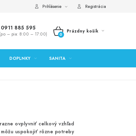
ontakty
Predajňa Nitra
Formulár na vrátenie tovaru
Prihlásenie
Registrácia
0911 885 595
Prázdny košík
(po – pia: 8:00 – 17:00)
NÁKUPNÝ
KOŠÍK
DOPLNKY
SANITA
razne ovplyvniť celkový vzhľad
é môžu uspokojiť rôzne potreby