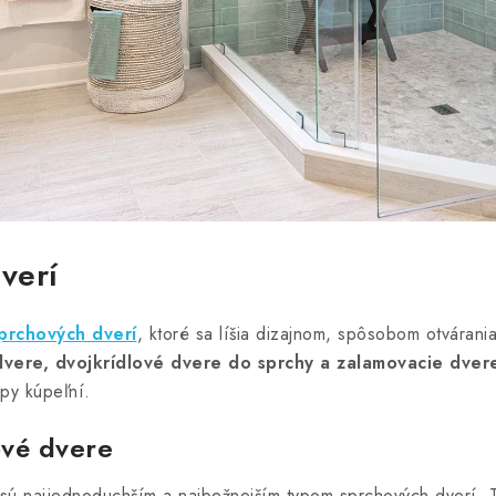
verí
prchových dverí
, ktoré sa líšia dizajnom, spôsobom otvárania
dvere, dvojkrídlové dvere do sprchy a zalamovacie dver
ypy kúpeľní.
ové dvere
sú najjednoduchším a najbežnejším typom sprchových dverí. 