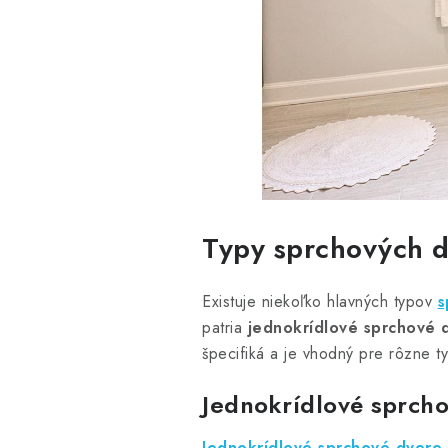
Typy sprchových d
Existuje niekoľko hlavných typov
s
patria
jednokrídlové sprchové 
špecifiká a je vhodný pre rôzne t
Jednokrídlové sprch
Jednokrídlové sprchové dvere