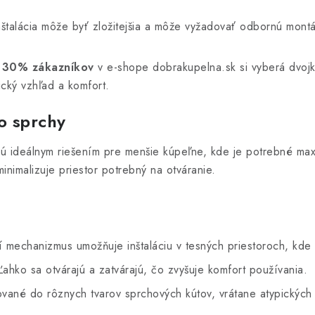
štalácia môže byť zložitejšia a môže vyžadovať odbornú montá
e
30% zákazníkov
v e-shope dobrakupelna.sk si vyberá dvojk
ický vzhľad a komfort.
o sprchy
ú ideálnym riešením pre menšie kúpeľne, kde je potrebné maxim
inimalizuje priestor potrebný na otváranie.
 mechanizmus umožňuje inštaláciu v tesných priestoroch, kde 
ahko sa otvárajú a zatvárajú, čo zvyšuje komfort používania.
vané do rôznych tvarov sprchových kútov, vrátane atypických