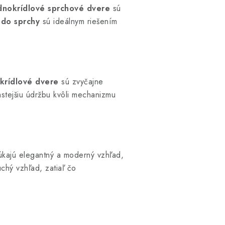
dnokrídlové sprchové dvere
sú
 do sprchy
sú ideálnym riešením
krídlové dvere
sú zvyčajne
tejšiu údržbu kvôli mechanizmu
kajú elegantný a moderný vzhľad,
chý vzhľad, zatiaľ čo