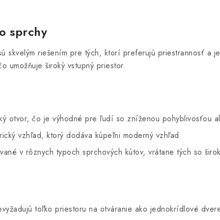
o sprchy
ú skvelým riešením pre tých, ktorí preferujú priestrannosť a 
čo umožňuje široký vstupný priestor.
ký otvor, čo je výhodné pre ľudí so zníženou pohyblivosťou a
ický vzhľad, ktorý dodáva kúpeľni moderný vzhľad.
vané v rôznych typoch sprchových kútov, vrátane tých so širo
yžadujú toľko priestoru na otváranie ako jednokrídlové dvere