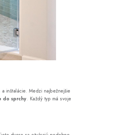
 a inštalácie. Medzi najbežnejšie
e do sprchy
. Každý typ má svoje
Tieto dvere sa otvárajú podobne