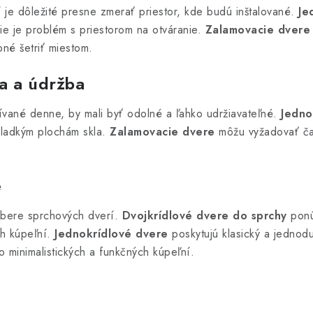
je dôležité presne zmerať priestor, kde budú inštalované.
Je
ie je problém s priestorom na otváranie.
Zalamovacie dvere
né šetriť miestom.
a a údržba
vané denne, by mali byť odolné a ľahko udržiavateľné.
Jedno
hladkým plochám skla.
Zalamovacie dvere
môžu vyžadovať čas
e
výbere sprchových dverí.
Dvojkrídlové dvere do sprchy
ponú
ch kúpeľní.
Jednokrídlové dvere
poskytujú klasický a jednodu
 minimalistických a funkčných kúpeľní.