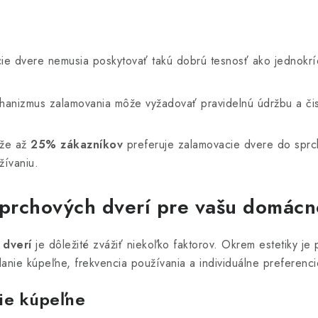
e dvere nemusia poskytovať takú dobrú tesnosť ako jednokríd
nizmus zalamovania môže vyžadovať pravidelnú údržbu a čis
 že až
25% zákazníkov
preferuje zalamovacie dvere do sprch
žívaniu.
prchových dverí pre vašu domácn
 dverí
je dôležité zvážiť niekoľko faktorov. Okrem estetiky je
danie kúpeľne, frekvencia používania a individuálne preferenci
ie kúpeľne