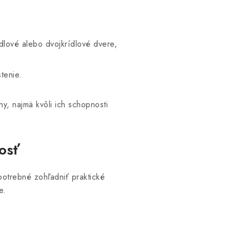
lové alebo dvojkrídlové dvere,
tenie.
y, najmä kvôli ich schopnosti
osť
 potrebné zohľadniť praktické
e.