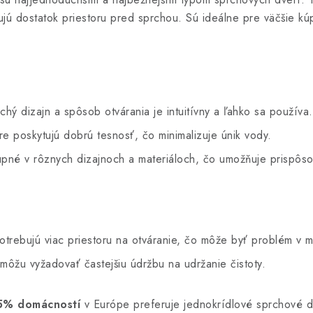
ujú dostatok priestoru pred sprchou. Sú ideálne pre väčšie kú
hý dizajn a spôsob otvárania je intuitívny a ľahko sa používa.
e poskytujú dobrú tesnosť, čo minimalizuje únik vody.
né v rôznych dizajnoch a materiáloch, čo umožňuje prispôsobi
trebujú viac priestoru na otváranie, čo môže byť problém v m
môžu vyžadovať častejšiu údržbu na udržanie čistoty.
5% domácností
v Európe preferuje jednokrídlové sprchové dv