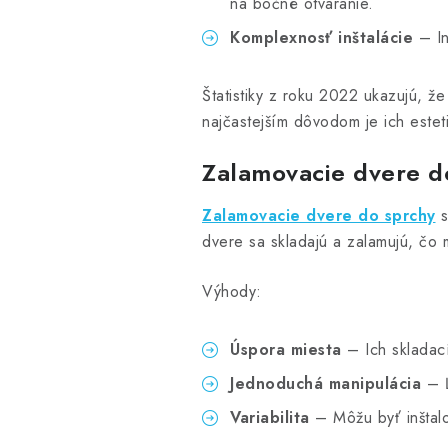
na bočné otváranie.
Komplexnosť inštalácie
– In
Štatistiky z roku 2022 ukazujú, ž
najčastejším dôvodom je ich estet
Zalamovacie dvere d
Zalamovacie dvere do sprchy
s
dvere sa skladajú a zalamujú, čo m
Výhody:
Úspora miesta
– Ich skladací
Jednoduchá manipulácia
– Ľ
Variabilita
– Môžu byť inštalo