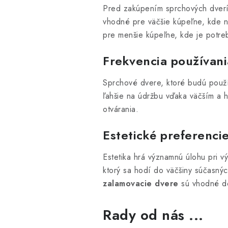
Pred zakúpením sprchových dverí 
vhodné pre väčšie kúpeľne, kde n
pre menšie kúpeľne, kde je potreb
Frekvencia používani
Sprchové dvere, ktoré budú použí
ľahšie na údržbu vďaka väčším a 
otvárania.
Estetické preferenci
Estetika hrá významnú úlohu pri 
ktorý sa hodí do väčšiny súčasný
zalamovacie dvere
sú vhodné do
Rady od nás ...