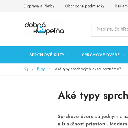
Prejsť
Doprava a Platby
Obchodné podmienky
Reklam
na
obsah
SPRCHOVÉ KÚTY
SPRCHOVÉ DVERE
Domov
Blog
Aké typy sprchových dverí poznáme?
Aké typy sprc
Sprchové dvere sú jedným z na
a funkčnosť priestoru. Modern