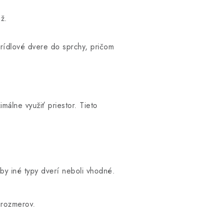
ž.
rídlové dvere do sprchy, pričom
álne využiť priestor. Tieto
by iné typy dverí neboli vhodné.
 rozmerov.