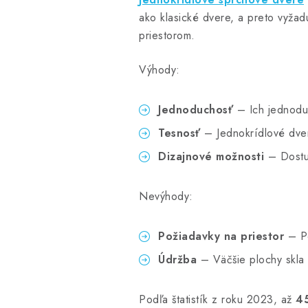
ako klasické dvere, a preto vyžad
priestorom.
Výhody:
Jednoduchosť
– Ich jednoduc
Tesnosť
– Jednokrídlové dver
Dizajnové možnosti
– Dostup
Nevýhody:
Požiadavky na priestor
– Po
Údržba
– Väčšie plochy skla 
Podľa štatistík z roku 2023, až
4