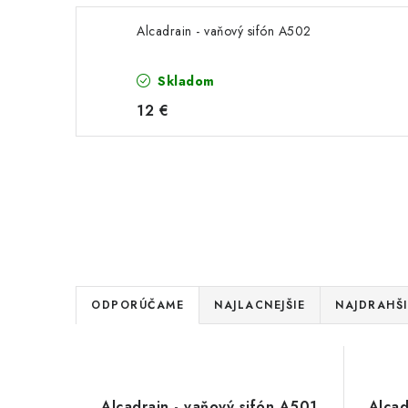
Alcadrain - vaňový sifón A502
Skladom
12 €
R
ODPORÚČAME
NAJLACNEJŠIE
NAJDRAHŠI
a
V
d
ý
e
Alcadrain - vaňový sifón A501
Alcad