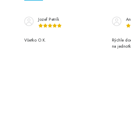
r
v
Jozef Petrík
An
k
y
Všetko O.K.
Rýchle dod
v
na jednotk
ý
p
i
s
u