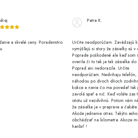
drej
Petra K.
anie a skvelé ceny. Poradenstvo
Určite neodporúčam. Zavádzajú 
u.
vymýšľajú si story že zásielky sú v
Poprade poškodené ale keď som s
overila či to tak je tak zásielka d
Poprad ani nedorazila. Určite
neodporúčam. Nedvihaju telefón,
náhodou po dvoch dňoch zodvih
kokce a nevie čo ma povedať tak 
zavolá spať a nič. Keď voláte zas 
istotu už nezdvihnú. Potom vám ná
že zásielka je v preprave a čakáte 
Akože jednanie otras. Takýto esho
obchádzať na kilometre. Akoze m
hanbiť !