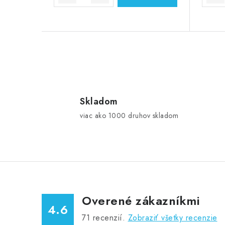
v
O
v
l
Skladom
viac ako 1000 druhov skladom
á
d
a
c
i
Overené zákazníkmi
e
4.6
p
71
recenzií.
Zobraziť všetky recenzie