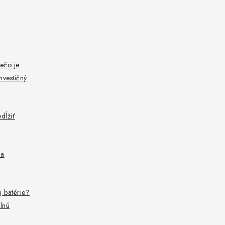
ečo je
nvestičný
dĺžiť
 a
j batérie?
lnú