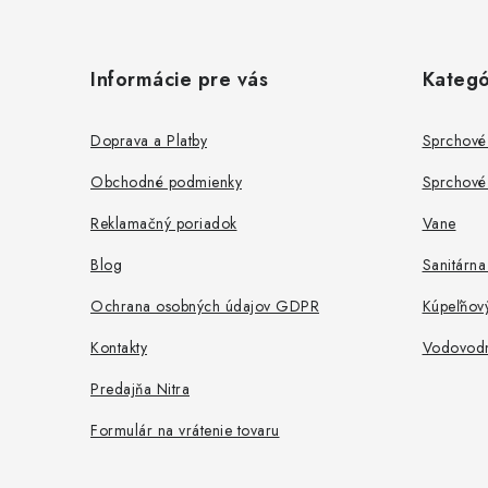
Z
á
Informácie pre vás
Kategó
p
ä
Doprava a Platby
Sprchové
t
Obchodné podmienky
Sprchové 
i
Reklamačný poriadok
Vane
e
Blog
Sanitárna
Ochrana osobných údajov GDPR
Kúpeľňov
Kontakty
Vodovodné
Predajňa Nitra
Formulár na vrátenie tovaru