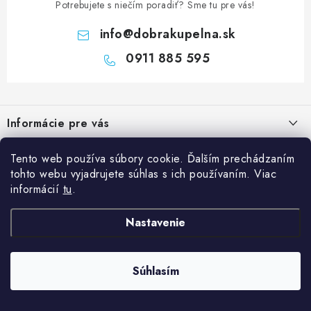
Potrebujete s niečím poradiť? Sme tu pre vás!
info
@
dobrakupelna.sk
0911 885 595
Z
á
Informácie pre vás
p
ä
Doprava a Platby
Tento web používa súbory cookie. Ďalším prechádzaním
Kategórie
t
tohto webu vyjadrujete súhlas s ich používaním. Viac
Obchodné podmienky
i
Sprchové dvere
informácií
tu
.
Blog
e
Reklamačný poriadok
Sprchové kúty a vaničky
Kedy rekonštruovať kúpeľňu a prečo je výmena sprchového kúta
Nastavenie
Blog
Vane
dobrý investičný krok?
Ochrana osobných údajov GDPR
Sanitárna keramika
Súhlasím
Copyright 2026
Dobrakupelna.sk
. Všetky práva vyhradené.
Údržba sprchového kúta: ako predĺžiť životnosť skla, tesnenia a
Kontakty
Vytvoril Shoptet
Kúpeľňový nábytok
vaničky
Predajňa Nitra