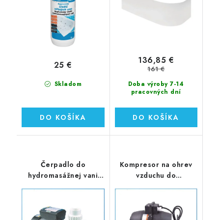
136,85 €
25 €
161 €
Skladom
Doba výroby 7-14
pracovných dní
DO KOŠÍKA
DO KOŠÍKA
Čerpadlo do
Kompresor na ohrev
hydromasážnej vani
vzduchu do
900W (WM120)
hydromasážnej vane
700W