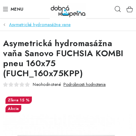
Prejsť
Hľad
na
obsah
Asymetrické hydromasážne vane
SPRCHOVÉ KÚTY
Asymetrická hydromasážna
SPRCHOVÉ DVERE
vaňa Sanovo FUCHSIA KOMBI
BATÉRIE
pneu 160x75
(FUCH_160x75KPP)
VANE
Neohodnotené
Podrobnosti hodnotenia
KÚPEĽŇOVÝ NÁBYTOK
15 %
DOPLNKY
Akcia
SANITA