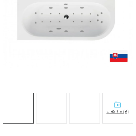
VÝPREDAJ
PRÍSLUŠENSTVO K SPRCHOVÝM KÚTOM A
NÁHRADNÉ DIELY
Doprava a Platby
Obchodné podmienky
Reklamačný poriadok
Blog
Ochrana osobných údajov GDPR
Kontakty
Predajňa Nitra
Formulár na vrátenie tovaru
+ ďalšie (6)