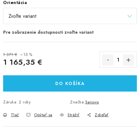
Orientácia
1 371 €
–15 %
1 165,35 €
Jednotková cena:
DO KOŠÍKA
Záruka
:
2 roky
Značka:
Sanovo
Tlač
Opýtať sa
Strážiť
Zdieľať