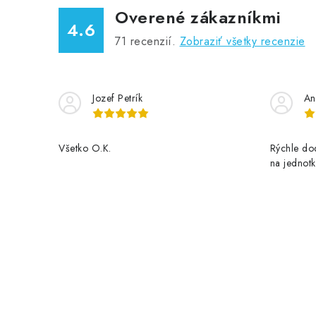
Overené zákazníkmi
4.6
71
recenzií.
Zobraziť všetky recenzie
Jozef Petrík
An
Všetko O.K.
Rýchle dod
na jednotk