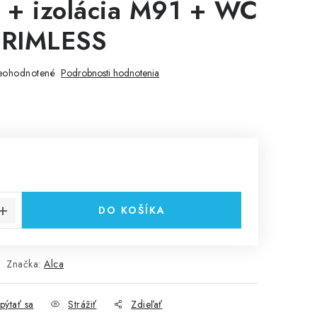
 + izolácia M91 + WC
RIMLESS
eohodnotené
Podrobnosti hodnotenia
cena:
DO KOŠÍKA
Značka:
Alca
pýtať sa
Strážiť
Zdieľať