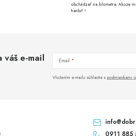
obchádzať na kilometre. Akoze m
hanbiť !
 váš e-mail
Email
Vložením e-mailu súhlasíte s
podmienkami o
info
@
dobr
0911 885 
!