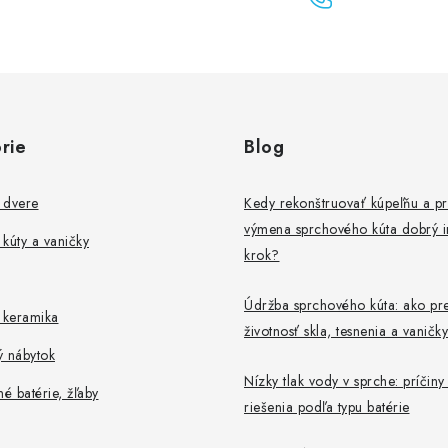
rie
Blog
 dvere
Kedy rekonštruovať kúpeľňu a pr
výmena sprchového kúta dobrý i
kúty a vaničky
krok?
Údržba sprchového kúta: ako pre
 keramika
životnosť skla, tesnenia a vaničky
ý nábytok
Nízky tlak vody v sprche: príčiny
 batérie, žľaby
riešenia podľa typu batérie