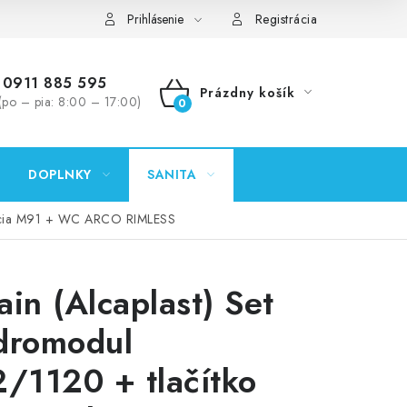
ontakty
Predajňa Nitra
Formulár na vrátenie tovaru
Prihlásenie
Registrácia
0911 885 595
Prázdny košík
(po – pia: 8:00 – 17:00)
NÁKUPNÝ
KOŠÍK
DOPLNKY
SANITA
olácia M91 + WC ARCO RIMLESS
ain (Alcaplast) Set
dromodul
1120 + tlačítko