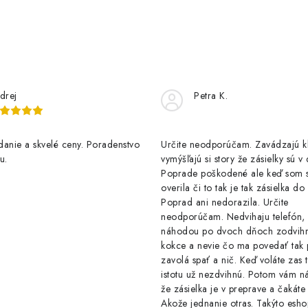
drej
Petra K.
anie a skvelé ceny. Poradenstvo
Určite neodporúčam. Zavádzajú 
u.
vymýšľajú si story že zásielky sú v
Poprade poškodené ale keď som s
overila či to tak je tak zásielka d
Poprad ani nedorazila. Určite
neodporúčam. Nedvihaju telefón,
náhodou po dvoch dňoch zodvih
kokce a nevie čo ma povedať tak 
zavolá spať a nič. Keď voláte zas 
istotu už nezdvihnú. Potom vám ná
že zásielka je v preprave a čakáte 
Akože jednanie otras. Takýto esho