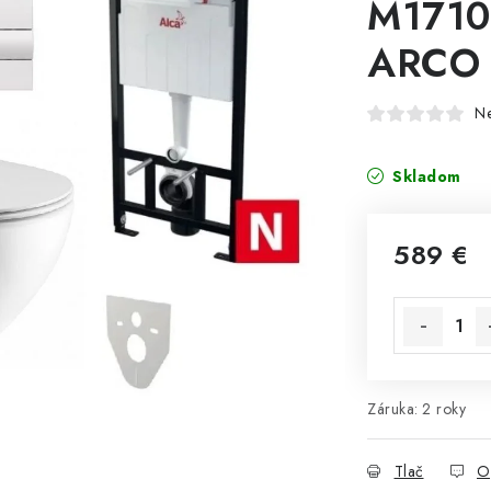
M1710
ARCO 
N
Skladom
589 €
Jednotková 
Záruka
:
2 roky
Tlač
O