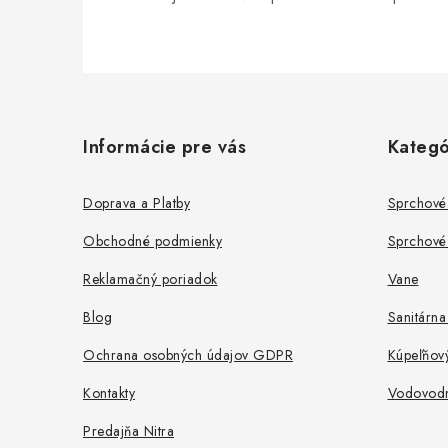
Z
á
Informácie pre vás
Kategó
p
ä
Doprava a Platby
Sprchové
t
Obchodné podmienky
Sprchové 
i
Reklamačný poriadok
Vane
e
Blog
Sanitárna
Ochrana osobných údajov GDPR
Kúpeľňov
Kontakty
Vodovodné
Predajňa Nitra