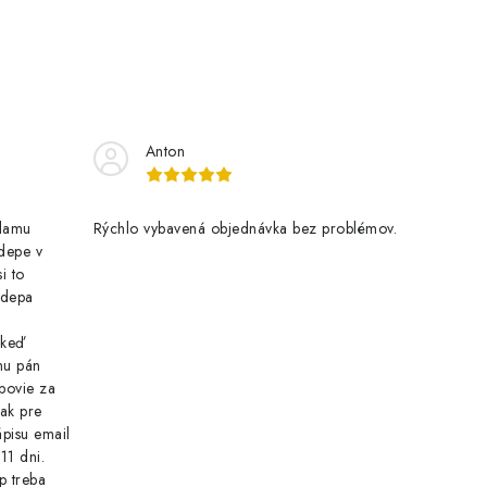
Anton
klamu
Rýchlo vybavená objednávka bez problémov.
 depe v
i to
o depa
 keď
nu pán
povie za
tak pre
pisu email
11 dni.
p treba