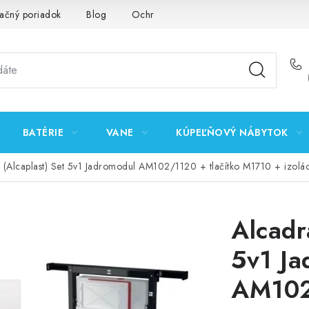
ačný poriadok
Blog
Ochrana osobných údajov GDPR
K
BATÉRIE
VANE
KÚPEĽŇOVÝ NÁBYTOK
n (Alcaplast) Set 5v1 Jadromodul AM102/1120 + tlačítko M1710 + iz
Alcadr
5v1 Ja
AM102/