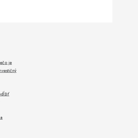
ečo je
nvestičný
dĺžiť
 a