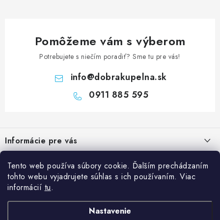
Pomôžeme vám s výberom
Potrebujete s niečím poradiť? Sme tu pre vás!
info
@
dobrakupelna.sk
0911 885 595
Z
á
Informácie pre vás
p
ä
Doprava a Platby
Kategórie
Tento web používa súbory cookie. Ďalším prechádzaním
t
tohto webu vyjadrujete súhlas s ich používaním. Viac
Obchodné podmienky
i
Sprchové dvere
informácií
tu
.
Blog
e
Reklamačný poriadok
Sprchové kúty a vaničky
Kedy rekonštruovať kúpeľňu a prečo je výmena sprchového kúta
Nastavenie
Blog