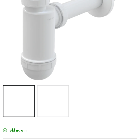
VÝPREDAJ
PRÍSLUŠENSTVO K SPRCHOVÝM KÚTOM A
NÁHRADNÉ DIELY
Doprava a Platby
Obchodné podmienky
Reklamačný poriadok
Blog
Ochrana osobných údajov GDPR
Kontakty
Predajňa Nitra
Formulár na vrátenie tovaru
Skladom