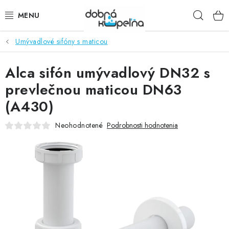
Prejsť
Hľad
na
obsah
Umývadlové sifóny s maticou
SPRCHOVÉ KÚTY
Alca sifón umývadlový DN32 s
SPRCHOVÉ DVERE
prevlečnou maticou DN63
BATÉRIE
(A430)
VANE
Neohodnotené
Podrobnosti hodnotenia
KÚPEĽŇOVÝ NÁBYTOK
DOPLNKY
SANITA